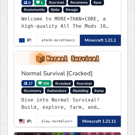
0
1
#survival
#economy
#pve
#community
#jobs
#magic
Welcome to MORE•THAN•CORE, a
high-quality All The Mods 10
Minecraft server built for
IP:
Minecraft 1.21.1
players who want a smooth,
polished, and rewarding modded
experience.
Normal Survival [Cracked]
17
296
#cracked
#survival
#economy
#adventure
#building
#smp
Dive into Normal Survival!
Build, explore, farm, and
create with a friendly
IP:
Minecraft 1.21.11
community. Enjoy weekly
updates, new features, and