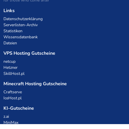
for those who come after
Links
Datenschutzerklärung
Serverlisten-Archiv
Statistiken
Wissensdatenbank
Dateien
VPS Hosting Gutscheine
netcup
Hetzner
SkillHost.pl
Minecraft Hosting Gutscheine
Craftserve
IceHost.pl
KI-Gutscheine
z.ai
MiniMax