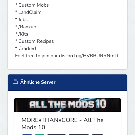
* Custom Mobs

* LandClaim

* Jobs

* /Rankup

* /Kits

* Custom Recipes

* Cracked

Feel free to join our discord.gg/HVBBURRNmD
Ähnliche Server
MORE•THAN•CORE - All The
Mods 10