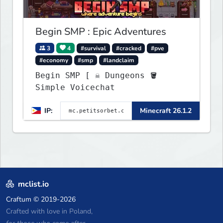
endless adventures!
Begin SMP : Epic Adventures
3
4
#survival
#cracked
#pve
#economy
#smp
#landclaim
Begin SMP [ ☠ Dungeons 🪣
Simple Voicechat
IP:
Minecraft 26.1.2
mclist.io
Craftum
© 2019-2026
Crafted with love in Poland,