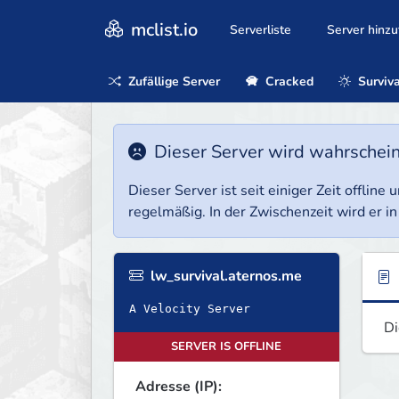
mclist.io
Serverliste
Server hinz
Zufällige Server
Cracked
Surviva
Dieser Server wird wahrscheinl
Dieser Server ist seit einiger Zeit offlin
regelmäßig. In der Zwischenzeit wird er in
lw_survival.aternos.me
A Velocity Server
Di
SERVER IS OFFLINE
Adresse (IP):