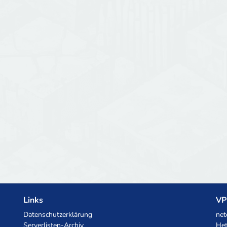
Links
VP
Datenschutzerklärung
net
Serverlisten-Archiv
Het