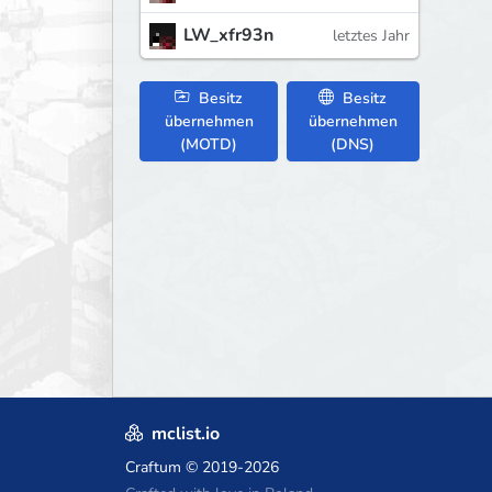
LW_xfr93n
letztes Jahr
Besitz
Besitz
übernehmen
übernehmen
(MOTD)
(DNS)
mclist.io
Craftum
© 2019-2026