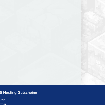
S Hosting Gutscheine
cup
zner