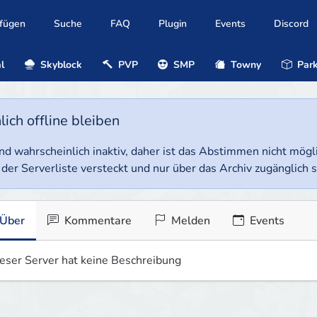
ufügen
Suche
FAQ
Plugin
Events
Discord
l
Skyblock
PVP
SMP
Towny
Park
ich offline bleiben
e und wahrscheinlich inaktiv, daher ist das Abstimmen nicht mög
 der Serverliste versteckt und nur über das Archiv zugänglich s
Über
Kommentare
Melden
Events
eser Server hat keine Beschreibung