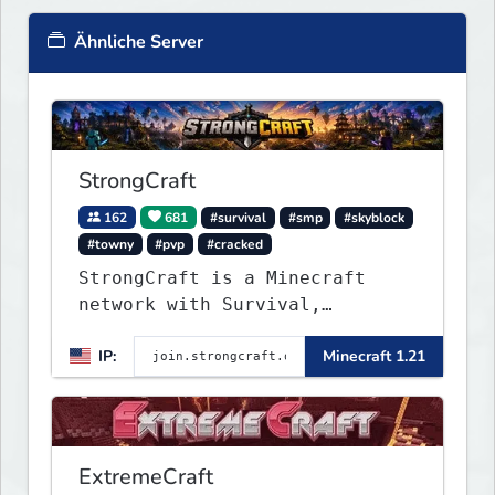
Ähnliche Server
StrongCraft
162
681
#survival
#smp
#skyblock
#towny
#pvp
#cracked
StrongCraft is a Minecraft
network with Survival,
Creative, Skyblock, Prison,
IP:
Minecraft 1.21
Towny, PvP, LifeSteal, Events,
and more. Pick a server and
start playing.
ExtremeCraft