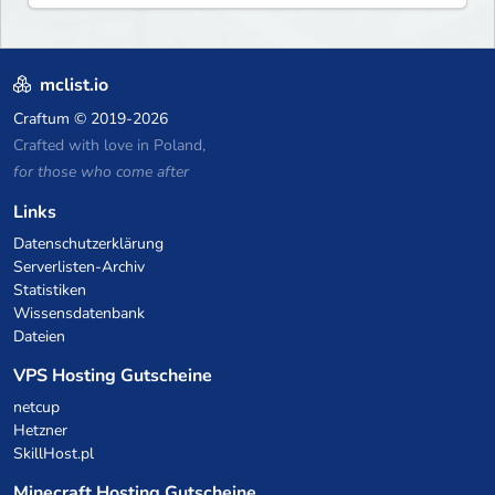
mclist.io
Craftum
© 2019-2026
Crafted with love in Poland,
for those who come after
Links
Datenschutzerklärung
Serverlisten-Archiv
Statistiken
Wissensdatenbank
Dateien
VPS Hosting Gutscheine
netcup
Hetzner
SkillHost.pl
Minecraft Hosting Gutscheine