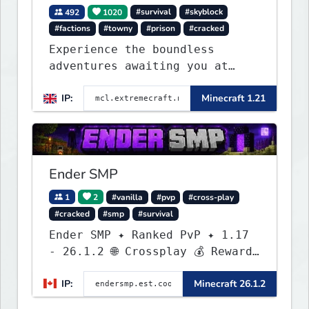
492
1020
#survival
#skyblock
#factions
#towny
#prison
#cracked
Experience the boundless
adventures awaiting you at
ExtremeCraft.net! Embark on a
IP:
Minecraft 1.21
journey through a plethora of
exhilarating game modes,
blending both timeless
classics and innovative new
experiences seamlessly.
Ender SMP
1
2
#vanilla
#pvp
#cross-play
#cracked
#smp
#survival
Ender SMP ✦ Ranked PvP ✦ 1.17
- 26.1.2 🌐 Crossplay 💰 Rewards
🛠 Custom Gear
IP:
Minecraft 26.1.2