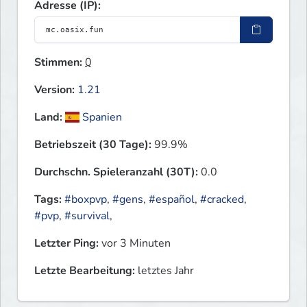
Adresse (IP):
Stimmen:
0
Version:
1.21
Land:
Spanien
Betriebszeit (30 Tage):
99.9%
Durchschn. Spieleranzahl (30T):
0.0
Tags:
#boxpvp
,
#gens
,
#español
,
#cracked
,
#pvp
,
#survival
,
Letzter Ping:
vor 3 Minuten
Letzte Bearbeitung:
letztes Jahr