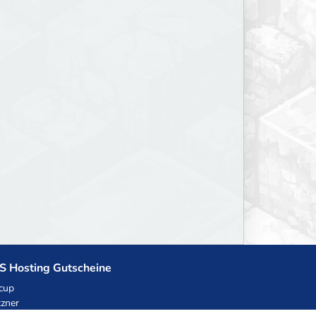
S Hosting Gutscheine
cup
zner