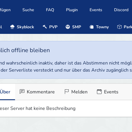
ufügen
Suche
FAQ
Plugin
Events
Discord
l
Skyblock
PVP
SMP
Towny
Park
ich offline bleiben
e und wahrscheinlich inaktiv, daher ist das Abstimmen nicht mög
 der Serverliste versteckt und nur über das Archiv zugänglich s
Über
Kommentare
Melden
Events
eser Server hat keine Beschreibung