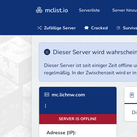
mclist.io
Serverliste
Server hinz
Zufällige Server
Cracked
Surviva
Dieser Server wird wahrscheinl
Dieser Server ist seit einiger Zeit offlin
regelmäßig. In der Zwischenzeit wird er in
mc.lichnw.com
Di
SERVER IS OFFLINE
Adresse (IP):