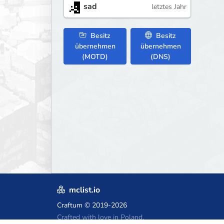
sad
letztes Jahr
Besitz
Besitz
übernehmen
übernehmen
(MOTD)
(DNS)
mclist.io
Craftum
© 2019-2026
Crafted with love in Poland,