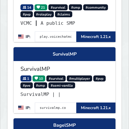
14
21
#survival
#smp
#community
#pvp
#roleplay
#claims
VCMC ┃ A public SMP
IP:
Minecraft 1.21.x
SurvivalMP
SurvivalMP
1
10
#survival
#multiplayer
#pvp
#pve
#smp
#semi-vanilla
SurvivalMP | |
IP:
Minecraft 1.21.x
BagelSMP