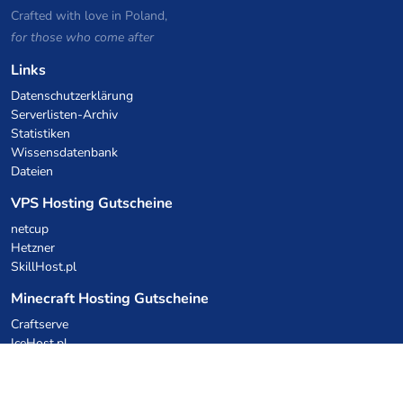
Crafted with love in Poland,
for those who come after
Links
Datenschutzerklärung
Serverlisten-Archiv
Statistiken
Wissensdatenbank
Dateien
VPS Hosting Gutscheine
netcup
Hetzner
SkillHost.pl
Minecraft Hosting Gutscheine
Craftserve
IceHost.pl
KI-Gutscheine
z.ai