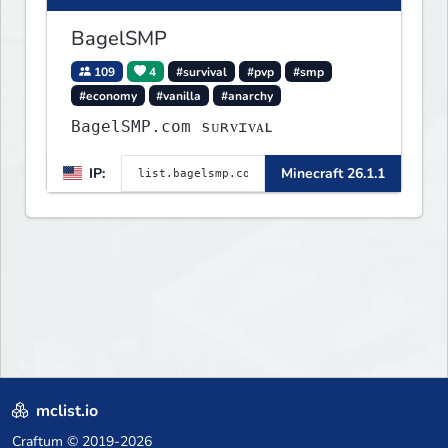
BagelSMP
109
4
#survival
#pvp
#smp
#economy
#vanilla
#anarchy
BagelSMP.com ѕᴜʀᴠɪᴠᴀʟ
IP:
Minecraft 26.1.1
mclist.io
Craftum
© 2019-2026