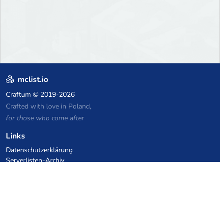
mclist.io
Craftum
© 2019-2026
Crafted with love in Poland,
for those who come after
Links
Datenschutzerklärung
Serverlisten-Archiv
Statistiken
Wissensdatenbank
Dateien
VPS Hosting Gutscheine