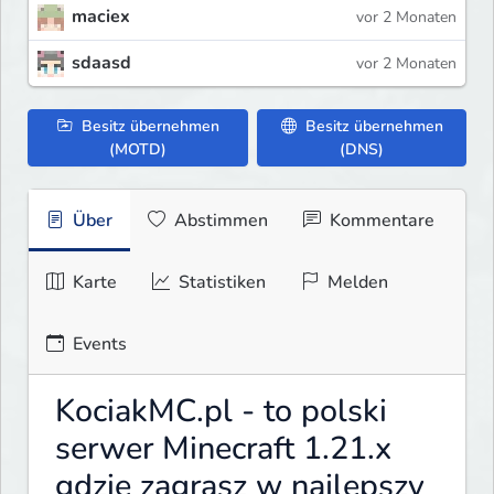
maciex
vor 2 Monaten
sdaasd
vor 2 Monaten
Besitz übernehmen
Besitz übernehmen
(MOTD)
(DNS)
Über
Abstimmen
Kommentare
Karte
Statistiken
Melden
Events
KociakMC.pl - to polski
serwer Minecraft 1.21.x
gdzie zagrasz w najlepszy