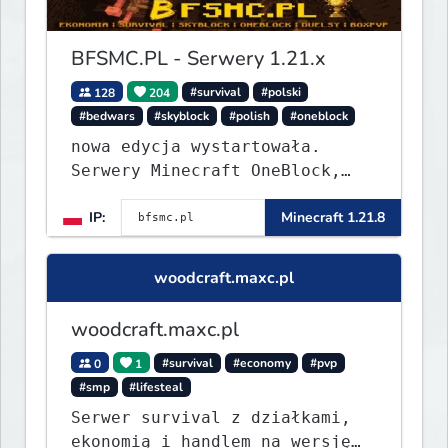
BFSMC.PL - Serwery 1.21.x
128
204
#survival
#polski
#bedwars
#skyblock
#polish
#oneblock
nowa edycja wystartowała.
Serwery Minecraft OneBlock,
Survival, SkyBlock, Duels,
IP:
Minecraft 1.21.8
RealLife, PVP, BedWars, kitpvp
woodcraft.maxc.pl
woodcraft.maxc.pl
0
1
#survival
#economy
#pvp
#smp
#lifesteal
Serwer survival z działkami,
ekonomią i handlem na wersję