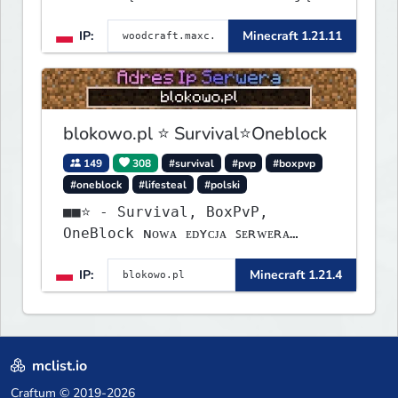
1.8 - 26.1.1. Rekru ON
IP:
Minecraft 1.21.11
blokowo.pl ⭐ Survival⭐Oneblock
149
308
#survival
#pvp
#boxpvp
#oneblock
#lifesteal
#polski
■■⭐ - Survival, BoxPvP,
OneBlock ɴᴏᴡᴀ ᴇᴅʏᴄᴊᴀ ꜱᴇʀᴡᴇʀᴀ
ᴡʏꜱᴛᴀʀᴛᴏᴡᴀʟᴀ!
IP:
Minecraft 1.21.4
mclist.io
Craftum
© 2019-2026