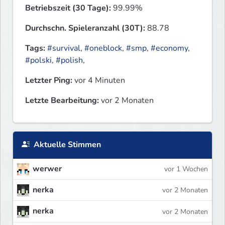
Betriebszeit (30 Tage):
99.99%
Durchschn. Spieleranzahl (30T):
88.78
Tags:
#survival
,
#oneblock
,
#smp
,
#economy
,
#polski
,
#polish
,
Letzter Ping:
vor 4 Minuten
Letzte Bearbeitung:
vor 2 Monaten
Aktuelle Stimmen
werwer
vor 1 Wochen
nerka
vor 2 Monaten
nerka
vor 2 Monaten