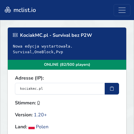
mclist.io
KociakMC.pl - Survival bez P2W
Nowa edycja wystartowała.
Survival,OneBlock,Pvp
ONLINE (82/500 players)
Adresse (IP):
Stimmen:
0
Version:
1.20+
Land:
Polen