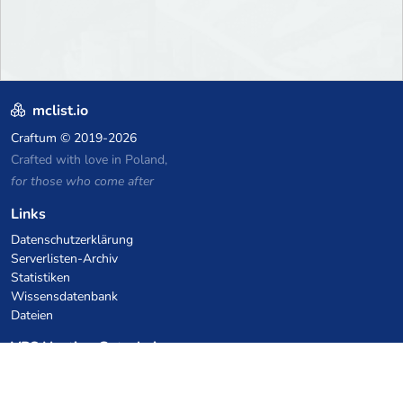
mclist.io
Craftum
© 2019-2026
Crafted with love in Poland,
for those who come after
Links
Datenschutzerklärung
Serverlisten-Archiv
Statistiken
Wissensdatenbank
Dateien
VPS Hosting Gutscheine
netcup
Hetzner