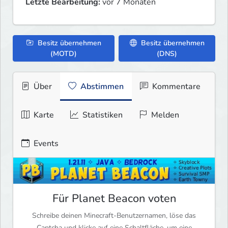
Letzte Bearbeitung:
vor 7 Monaten
Besitz übernehmen
Besitz übernehmen
(MOTD)
(DNS)
Über
Abstimmen
Kommentare
Karte
Statistiken
Melden
Events
Für Planet Beacon voten
Schreibe deinen Minecraft-Benutzernamen, löse das
Captcha und klicke auf eine Schaltfläche, um eine