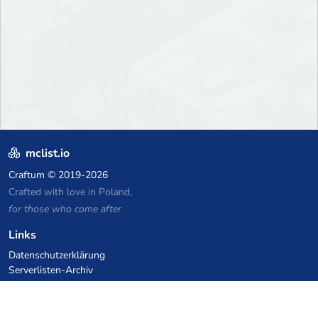
mclist.io
Craftum
© 2019-2026
Crafted with love in Poland,
for those who come after
Links
Datenschutzerklärung
Serverlisten-Archiv
Statistiken
Wissensdatenbank
Dateien