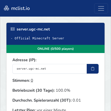
mclist.io
server.ugc-mc.net
- Official Minecraft Server
ONLINE (0/500 players)
Adresse (IP):
Stimmen:
0
Betriebszeit (30 Tage):
100.0%
Durchschn. Spieleranzahl (30T):
0.01
Letzter Ping:
vor einer Minute