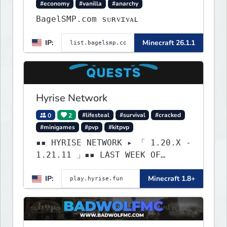
#economy
#vanilla
#anarchy
BagelSMP.com ѕᴜʀᴠɪᴠᴀʟ
IP:
Minecraft 26.1.1
Hyrise Network
0
2
#lifesteal
#survival
#cracked
#minigames
#pvp
#kitpvp
▪▪ HYRISE NETWORK ▸ 「 1.20.X -
1.21.11 」▪▪ LAST WEEK OF
LIFESTEAL! ┃ discord.gg/hyrise
IP:
Minecraft 1.8+