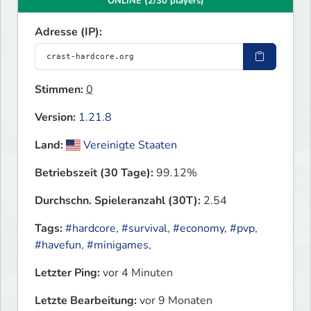
ONLINE (2/30 players)
Adresse (IP):
Stimmen:
0
Version:
1.21.8
Land:
Vereinigte Staaten
Betriebszeit (30 Tage):
99.12%
Durchschn. Spieleranzahl (30T):
2.54
Tags:
#hardcore
,
#survival
,
#economy
,
#pvp
,
#havefun
,
#minigames
,
Letzter Ping:
vor 4 Minuten
Letzte Bearbeitung:
vor 9 Monaten