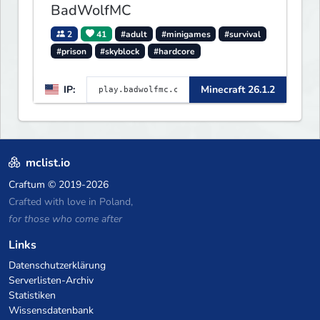
BadWolfMC
2
41
#adult
#minigames
#survival
#prison
#skyblock
#hardcore
IP:
Minecraft 26.1.2
mclist.io
Craftum
© 2019-2026
Crafted with love in Poland,
for those who come after
Links
Datenschutzerklärung
Serverlisten-Archiv
Statistiken
Wissensdatenbank