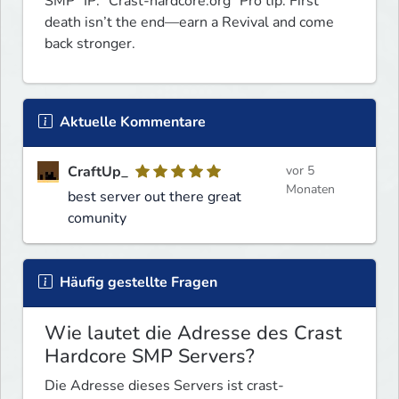
SMP” IP: "Crast-hardcore.org" Pro tip: First 
death isn’t the end—earn a Revival and come 
back stronger.
Aktuelle Kommentare
CraftUp_
vor 5
Monaten
best server out there great
comunity
Häufig gestellte Fragen
Wie lautet die Adresse des Crast
Hardcore SMP Servers?
Die Adresse dieses Servers ist crast-