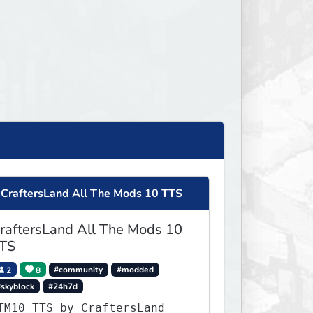
CraftersLand All The Mods 10 TTS
raftersLand All The Mods 10
TS
2
8
#community
#modded
#skyblock
#24h7d
TM10 TTS by CraftersLand