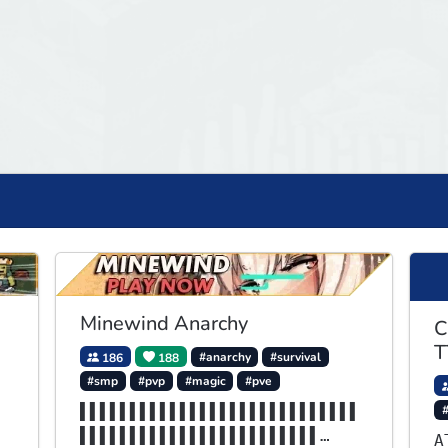
Minewind Anarchy
C
T
186
188
#anarchy
#survival
#smp
#pvp
#magic
#pve
▌▌▌▌▌▌▌▌▌▌▌▌▌▌▌▌▌▌▌▌▌▌▌▌▌▌▌▌
▌▌▌▌▌▌▌▌▌▌▌▌▌▌▌▌▌▌▌▌▌▌▌▌
A