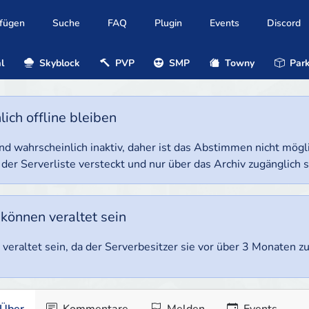
ufügen
Suche
FAQ
Plugin
Events
Discord
l
Skyblock
PVP
SMP
Towny
Park
ich offline bleiben
e und wahrscheinlich inaktiv, daher ist das Abstimmen nicht mög
 der Serverliste versteckt und nur über das Archiv zugänglich s
 können veraltet sein
veraltet sein, da der Serverbesitzer sie vor über 3 Monaten zul