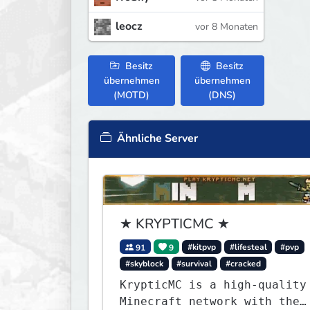
leocz
vor 8 Monaten
Besitz
Besitz
übernehmen
übernehmen
(MOTD)
(DNS)
Ähnliche Server
★ KRYPTICMC ★
91
9
#kitpvp
#lifesteal
#pvp
#skyblock
#survival
#cracked
KrypticMC is a high-quality
Minecraft network with the