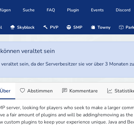
ufügen
Suche
FAQ
Plugin
Events
Discord
l
Skyblock
PVP
SMP
Towny
Park
 können veraltet sein
veraltet sein, da der Serverbesitzer sie vor über 3 Monaten zul
Über
Abstimmen
Kommentare
Statistik
P server, looking for players who seek to make a larger commu
ve a fair amount of plugins and will be adding/removing as the
w custom plugins to keep your experience unique. Java and Be