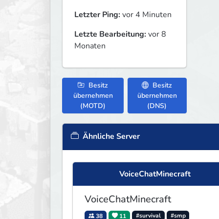
Letzter Ping:
vor 4 Minuten
Letzte Bearbeitung:
vor 8
Monaten
Besitz
Besitz
übernehmen
übernehmen
(MOTD)
(DNS)
Ähnliche Server
VoiceChatMinecraft
VoiceChatMinecraft
38
11
#survival
#smp