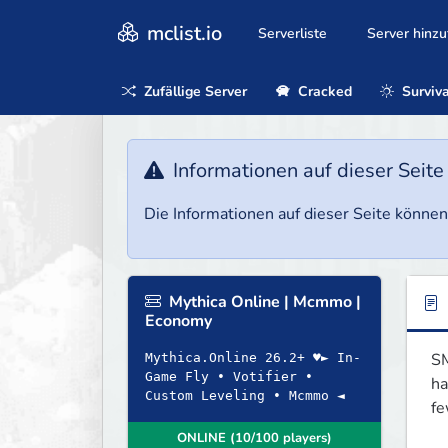
mclist.io
Serverliste
Server hinz
Zufällige Server
Cracked
Surviva
Informationen auf dieser Seite
Die Informationen auf dieser Seite können 
Mythica Online | Mcmmo |
Economy
SM
Mythica.Online 26.2+ ♥► In-
Game Fly • Votifier •
ha
Custom Leveling • Mcmmo ◄
fe
ONLINE (10/100 players)