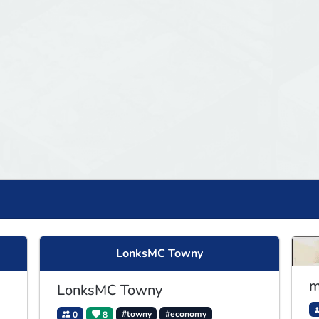
LonksMC Towny
m
LonksMC Towny
0
8
#towny
#economy