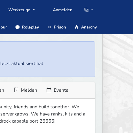
Werkzeuge
Anmelden
our
Roleplay
Prison
Anarchy
etzt aktualisiert hat.
en
Melden
Events
nity, friends and build together. We 
 server grows. We have ranks, kits and a 
drock capable port 25565!