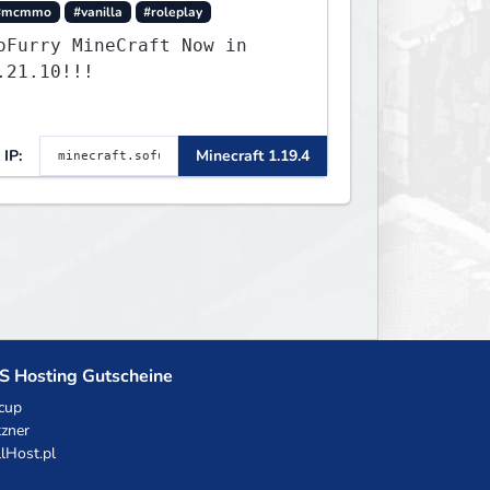
#mcmmo
#vanilla
#roleplay
oFurry MineCraft Now in
.21.10!!!
IP:
Minecraft 1.19.4
S Hosting Gutscheine
cup
zner
llHost.pl