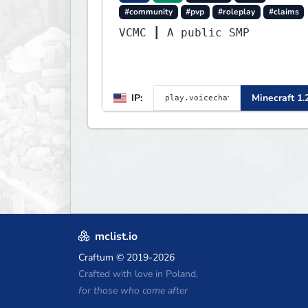
#community
#pvp
#roleplay
#claims
VCMC ┃ A public SMP
IP:
Minecraft 1.
mclist.io
Craftum
© 2019-2026
Crafted with love in Poland,
for those who come after