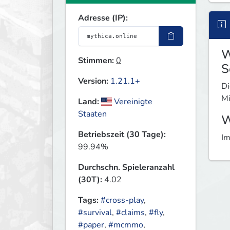
Adresse (IP):
W
Stimmen:
0
S
Version:
1.21.1+
Di
Mi
Land:
Vereinigte
Staaten
W
Betriebszeit (30 Tage):
Im
99.94%
Durchschn. Spieleranzahl
(30T):
4.02
Tags:
#cross-play
,
#survival
,
#claims
,
#fly
,
#paper
,
#mcmmo
,