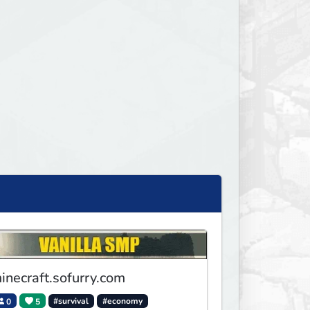
inecraft.sofurry.com
0
5
#survival
#economy