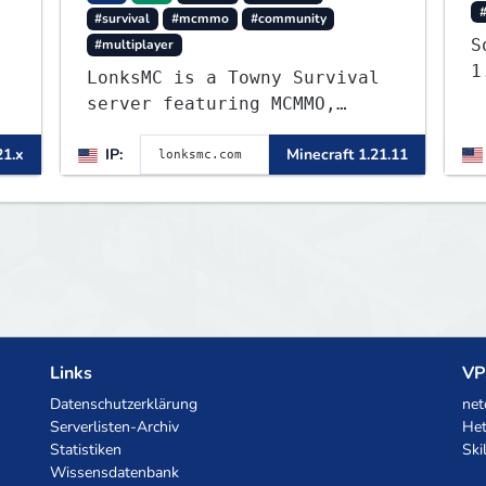
#survival
#mcmmo
#community
S
#multiplayer
1
LonksMC is a Towny Survival
server featuring MCMMO,
Jobs, free rank progression,
21.x
IP:
Minecraft 1.21.11
and weekly events. We focus
on a friendly community,
balanced economy, and long-
term survival gameplay.
Links
VP
Datenschutzerklärung
net
Serverlisten-Archiv
Het
Statistiken
Ski
Wissensdatenbank