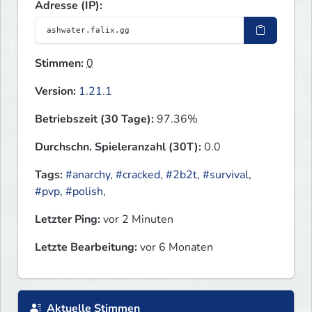
Adresse (IP):
Stimmen:
0
Version:
1.21.1
Betriebszeit (30 Tage):
97.36%
Durchschn. Spieleranzahl (30T):
0.0
Tags:
#anarchy
,
#cracked
,
#2b2t
,
#survival
,
#pvp
,
#polish
,
Letzter Ping:
vor 2 Minuten
Letzte Bearbeitung:
vor 6 Monaten
Aktuelle Stimmen