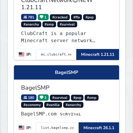
ClubCraft Network😎NEW
1.21.11
781
1
#cracked
#ffa
#pvp
#anarchy
#smp
#survival
ClubCraft is a popular
Minecraft server network
offering a variety of game
IP:
Minecraft 1.21.11
modes, including Survival,
Lifesteal, FFA BoxPVP,
SkyBlock, KitPVP and many
BagelSMP
more.
BagelSMP
180
3
#survival
#pvp
#smp
#economy
#vanilla
#anarchy
BagelSMP.com ѕᴜʀᴠɪᴠᴀʟ
IP:
Minecraft 26.1.1