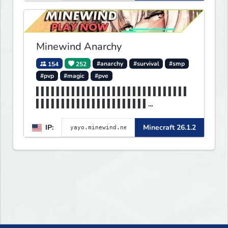
Minewind Anarchy
154
252
#anarchy
#survival
#smp
#pvp
#magic
#pve
▌▌▌▌▌▌▌▌▌▌▌▌▌▌▌▌▌▌▌▌▌▌▌▌▌▌▌▌▌▌
▌▌▌▌▌▌▌▌▌▌▌▌▌▌▌▌▌▌▌▌▌▌
▌▌▌▌▌▌▌▌▌▌▌▌▌▌▌▌▌▌▌▌▌▌▌▌▌▌MINE
IP:
Minecraft 26.1.2
WIND▌▌▌▌▌▌▌▌▌▌▌▌▌▌▌▌▌▌