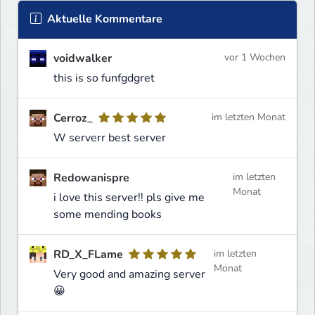
Aktuelle Kommentare
voidwalker
vor 1 Wochen
this is so funfgdgret
Cerroz_
im letzten Monat
W serverr best server
Redowanispre
im letzten
Monat
i love this server!! pls give me
some mending books
RD_X_FLame
im letzten
Monat
Very good and amazing server
😀