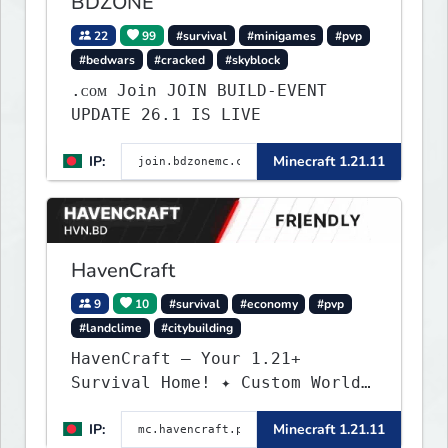
BDZONE
22
99
#survival
#minigames
#pvp
#bedwars
#cracked
#skyblock
.ᴄᴏᴍ Join JOIN BUILD-EVENT
UPDATE 26.1 IS LIVE
IP:
Minecraft 1.21.11
HavenCraft
9
10
#survival
#economy
#pvp
#landclime
#citybuilding
HavenCraft — Your 1.21+
Survival Home! ✦ Custom World
— Unique terrain generation ✦
IP:
Minecraft 1.21.11
Player Economy — Trade & build