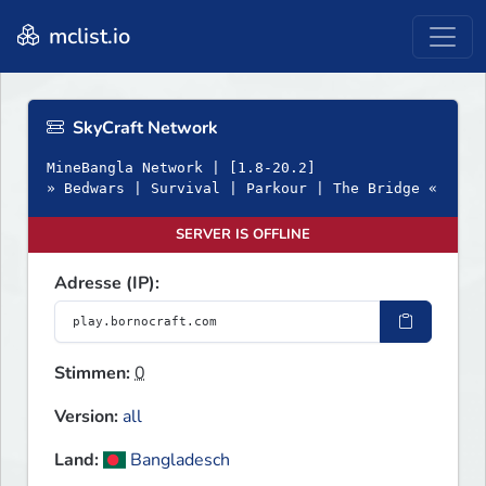
mclist.io
SkyCraft Network
MineBangla Network | [1.8-20.2]
» Bedwars | Survival | Parkour | The Bridge «
SERVER IS OFFLINE
Adresse (IP):
Stimmen:
0
Version:
all
Land:
Bangladesch