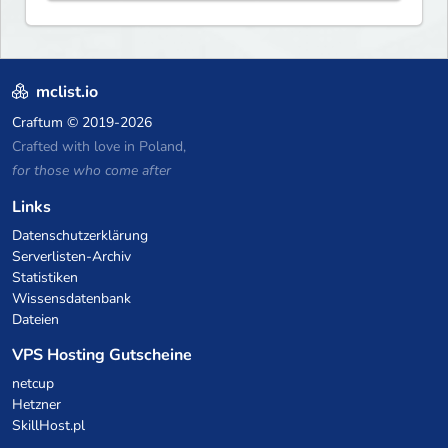
wealth ✦ Land Claims — Protect
what you build ✦ Weekly Events
— Always something fun ✦ Zero
P2W — Fair play for everyone
mclist.io
Craftum
© 2019-2026
Crafted with love in Poland,
for those who come after
Links
Datenschutzerklärung
Serverlisten-Archiv
Statistiken
Wissensdatenbank
Dateien
VPS Hosting Gutscheine
netcup
Hetzner
SkillHost.pl