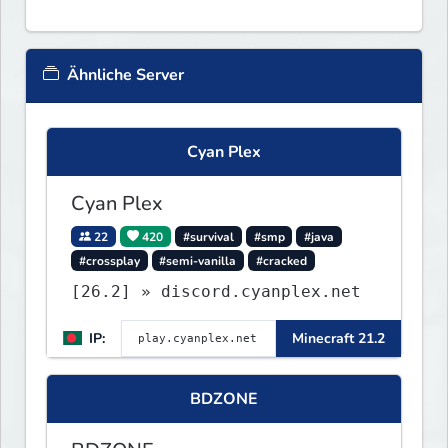
Ähnliche Server
Cyan Plex
Cyan Plex
22
420
#survival
#smp
#java
#crossplay
#semi-vanilla
#cracked
[26.2] » discord.cyanplex.net
IP:
Minecraft 21.2
BDZONE