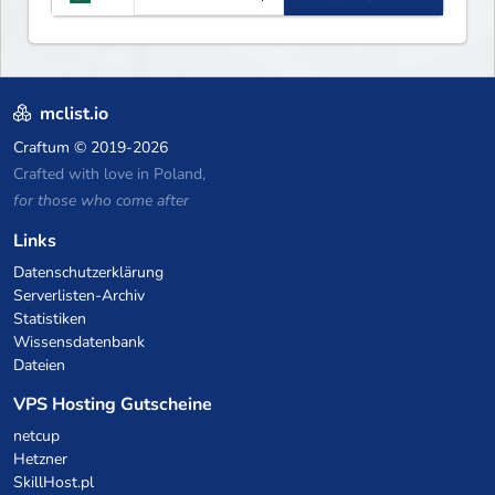
wealth ✦ Land Claims — Protect
what you build ✦ Weekly Events
— Always something fun ✦ Zero
P2W — Fair play for everyone
mclist.io
Craftum
© 2019-2026
Crafted with love in Poland,
for those who come after
Links
Datenschutzerklärung
Serverlisten-Archiv
Statistiken
Wissensdatenbank
Dateien
VPS Hosting Gutscheine
netcup
Hetzner
SkillHost.pl