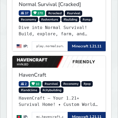
Normal Survival [Cracked]
37
270
#cracked
#survival
#economy
#adventure
#building
#smp
Dive into Normal Survival!
Build, explore, farm, and
create with a friendly
IP:
Minecraft 1.21.11
community. Enjoy weekly
updates, new features, and
endless adventures!
HavenCraft
2
10
#survival
#economy
#pvp
#landclime
#citybuilding
HavenCraft — Your 1.21+
Survival Home! ✦ Custom World
— Unique terrain generation ✦
IP:
Minecraft 1.21.11
Player Economy — Trade & build