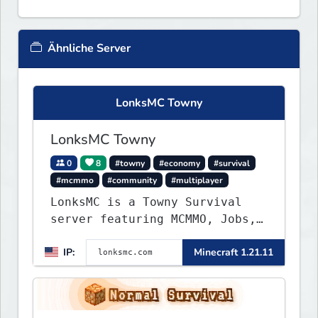
Ähnliche Server
LonksMC Towny
LonksMC Towny
0
8
#towny
#economy
#survival
#mcmmo
#community
#multiplayer
LonksMC is a Towny Survival
server featuring MCMMO, Jobs,
free rank progression, and
IP:
Minecraft 1.21.11
weekly events. We focus on a
friendly community, balanced
economy, and long-term
survival gameplay.