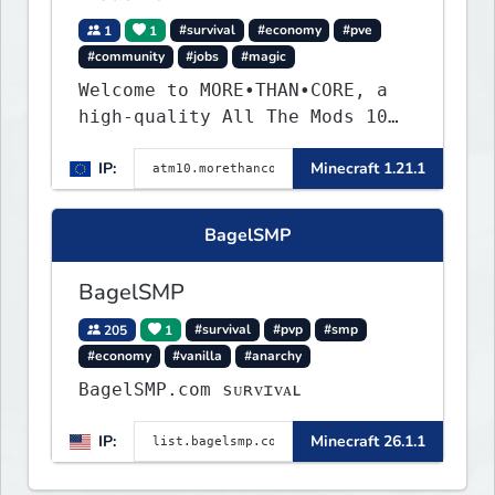
1
1
#survival
#economy
#pve
#community
#jobs
#magic
Welcome to MORE•THAN•CORE, a
high-quality All The Mods 10
Minecraft server built for
IP:
Minecraft 1.21.1
players who want a smooth,
polished, and rewarding modded
experience.
BagelSMP
BagelSMP
205
1
#survival
#pvp
#smp
#economy
#vanilla
#anarchy
BagelSMP.com ѕᴜʀᴠɪᴠᴀʟ
IP:
Minecraft 26.1.1