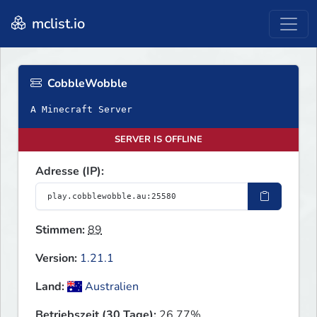
mclist.io
CobbleWobble
A Minecraft Server
SERVER IS OFFLINE
Adresse (IP):
Stimmen:
89
Version:
1.21.1
Land:
Australien
Betriebszeit (30 Tage):
26.77%