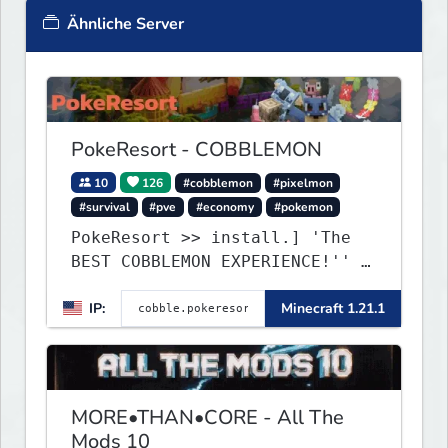
Ähnliche Server
PokeResort - COBBLEMON
10
126
#cobblemon
#pixelmon
#survival
#pve
#economy
#pokemon
PokeResort >> install.] 'The
BEST COBBLEMON EXPERIENCE!'' -
TripAdvisor[❤
IP:
Minecraft 1.21.1
MORE•THAN•CORE - All The
Mods 10