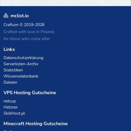
mclist.io
Craftum
© 2019-2026
Crafted with love in Poland,
for those who come after
Links
Datenschutzerklärung
Serverlisten-Archiv
Statistiken
Wissensdatenbank
Dateien
VPS Hosting Gutscheine
netcup
Hetzner
SkillHost.pl
Minecraft Hosting Gutscheine