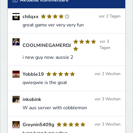
chilqxx
vor 2 Tagen
great game ver very very fun
vor 3
COOLMINEGAMERDJ
Tagen
i new guy now. aussie 2
Yobble19
vor 2 Wochen
qwieqwie is the goat
inkobink
vor 3 Wochen
W aus server with cobblemon
Greynin5409g
vor 3 Wochen
tung tung tung sahur