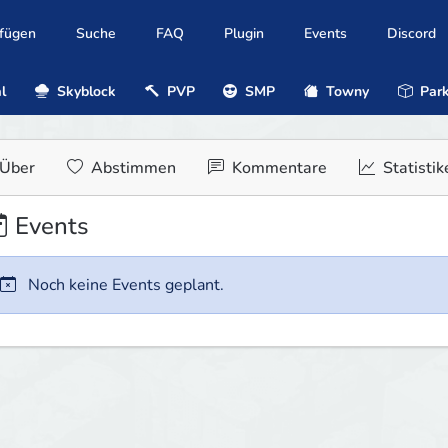
ufügen
Suche
FAQ
Plugin
Events
Discord
l
Skyblock
PVP
SMP
Towny
Park
Über
Abstimmen
Kommentare
Statistik
Events
Noch keine Events geplant.