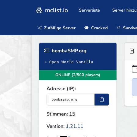
mclist.io
Serverliste
Server hinz
Zufällige Server
Cracked
Surviva
bombaSMP.org
» Open World Vanilla
ONLINE (2/500 players)
Adresse (IP):
Stimmen:
15
Version:
1.21.11