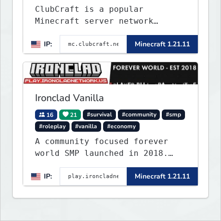
ClubCraft is a popular
Minecraft server network
offering a variety of game
IP:
Minecraft 1.21.11
modes, including Survival,
Lifesteal, FFA BoxPVP,
SkyBlock, KitPVP and many
more.
Ironclad Vanilla
16
21
#survival
#community
#smp
#roleplay
#vanilla
#economy
A community focused forever
world SMP launched in 2018.
Large community-built
IP:
Minecraft 1.21.11
functioning spawn cities with
no spawned in items or cheats.