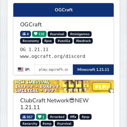
OGCraft
OGCraft
4
116
#survival
#minigames
#economy
#pve
#vanilla
#bedrock
OG 1.21.11
www.ogcraft.org/discord
IP:
Minecraft 1.21.11
ClubCraft Network😎NEW
1.21.11
957
1
#cracked
#ffa
#pvp
#anarchy
#smp
#survival