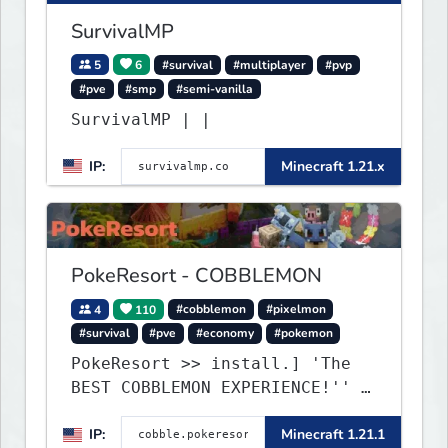
SurvivalMP
5
6
#survival
#multiplayer
#pvp
#pve
#smp
#semi-vanilla
SurvivalMP | |
IP:
Minecraft 1.21.x
PokeResort - COBBLEMON
4
110
#cobblemon
#pixelmon
#survival
#pve
#economy
#pokemon
PokeResort >> install.] 'The
BEST COBBLEMON EXPERIENCE!'' -
TripAdvisor[❤
IP:
Minecraft 1.21.1