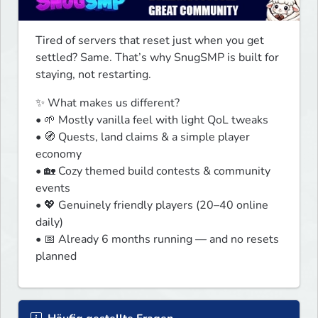
Tired of servers that reset just when you get 
settled? Same. That’s why SnugSMP is built for 
staying, not restarting.
✨ What makes us different?

• 🌱 Mostly vanilla feel with light QoL tweaks

• 🧭 Quests, land claims & a simple player 
economy

• 🏡 Cozy themed build contests & community 
events

• 💖 Genuinely friendly players (20–40 online 
daily)

• 📅 Already 6 months running — and no resets 
planned