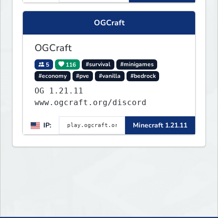
OGCraft
OGCraft
5
116
#survival
#minigames
#economy
#pve
#vanilla
#bedrock
OG 1.21.11
www.ogcraft.org/discord
IP:
Minecraft 1.21.11