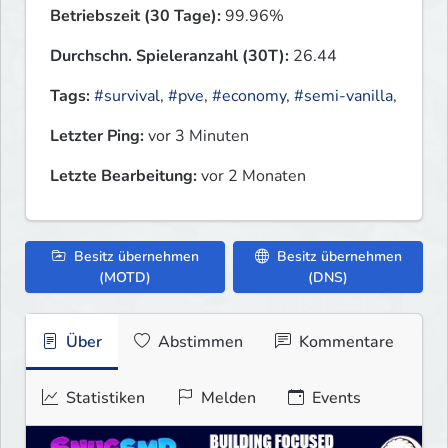
Betriebszeit (30 Tage):
99.96%
Durchschn. Spieleranzahl (30T):
26.44
Tags:
#survival
,
#pve
,
#economy
,
#semi-vanilla
,
Letzter Ping:
vor 3 Minuten
Letzte Bearbeitung:
vor 2 Monaten
Besitz übernehmen
Besitz übernehmen
(MOTD)
(DNS)
Über
Abstimmen
Kommentare
Statistiken
Melden
Events