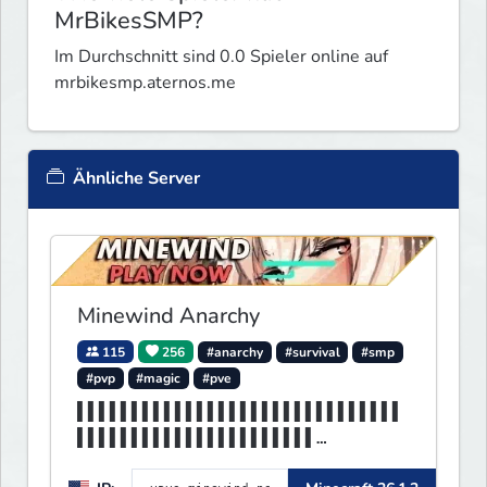
MrBikesSMP?
Im Durchschnitt sind 0.0 Spieler online auf
mrbikesmp.aternos.me
Ähnliche Server
Minewind Anarchy
115
256
#anarchy
#survival
#smp
#pvp
#magic
#pve
▌▌▌▌▌▌▌▌▌▌▌▌▌▌▌▌▌▌▌▌▌▌▌▌▌▌▌▌▌▌
▌▌▌▌▌▌▌▌▌▌▌▌▌▌▌▌▌▌▌▌▌▌
▌▌▌▌▌▌▌▌▌▌▌▌▌▌▌▌▌▌▌▌▌▌▌▌▌▌▌▌▌▌