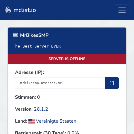
mclist.io
MrBikesSMP
The Best Server EVER
SERVER IS OFFLINE
Adresse (IP):
Stimmen:
0
Version:
26.1.2
Land:
Vereinigte Staaten
Betriebszeit (30 Tage):
0.0%