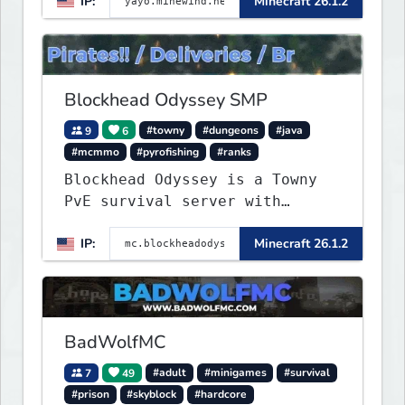
IP:
Minecraft 26.1.2
▌▌MINEWIND▌▌▌▌▌▌▌▌▌▌▌▌
Blockhead Odyssey SMP
9
6
#towny
#dungeons
#java
#mcmmo
#pyrofishing
#ranks
Blockhead Odyssey is a Towny
PvE survival server with
permanent worlds, custom
IP:
Minecraft 26.1.2
fishing, quests, brewing,
pirate ships, dungeons,
collectibles, and seasonal
events. Build a town, hunt
treasure, and begin your
BadWolfMC
odyssey.
7
49
#adult
#minigames
#survival
#prison
#skyblock
#hardcore