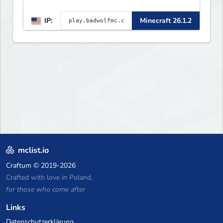
IP:
Minecraft 26.1.2
mclist.io
Craftum
© 2019-2026
Crafted with love in Poland,
for those who come after
Links
Datenschutzerklärung