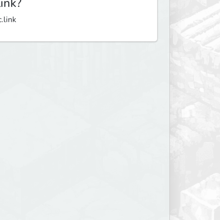
link?
.link