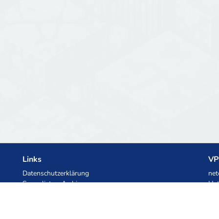
Links
VP
Datenschutzerklärung
net
Serverlisten-Archiv
Het
Statistiken
Ski
Wissensdatenbank
Dateien