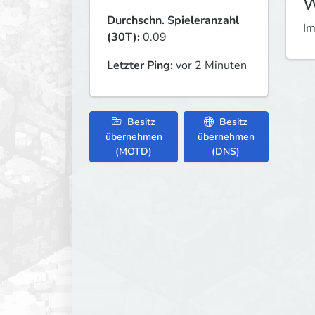
W
Durchschn. Spieleranzahl
Im
(30T):
0.09
Letzter Ping:
vor 2 Minuten
Besitz
Besitz
übernehmen
übernehmen
(MOTD)
(DNS)