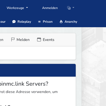
Werkzeuge
Anmelden
our
Roleplay
Prison
Anarchy
en
Melden
Events
oinmc.link Servers?
annst diese Adresse verwenden, um