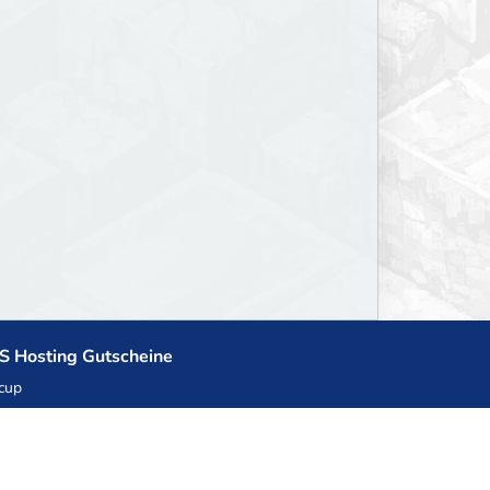
S Hosting Gutscheine
cup
zner
llHost.pl