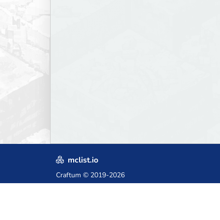
mclist.io
Craftum
© 2019-2026
Crafted with love in Poland,
for those who come after