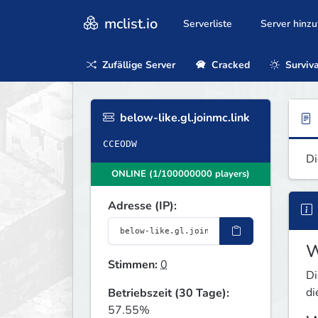
mclist.io
Serverliste
Server hinz
Zufällige Server
Cracked
Surviva
below-like.gl.joinmc.link
CCEODW
Di
ONLINE (1/100000000 players)
Adresse (IP):
W
Stimmen:
0
Di
di
Betriebszeit (30 Tage):
57.55%