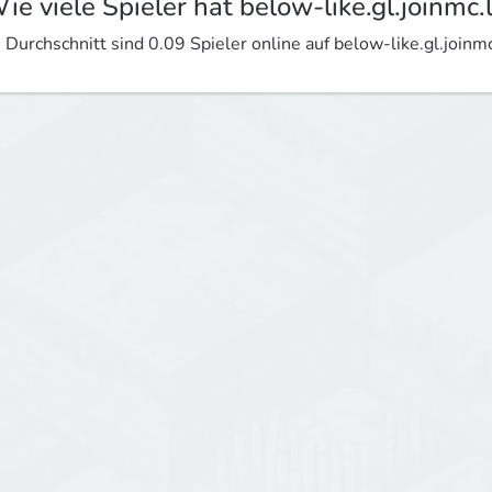
ie viele Spieler hat below-like.gl.joinmc.
 Durchschnitt sind 0.09 Spieler online auf below-like.gl.joinmc