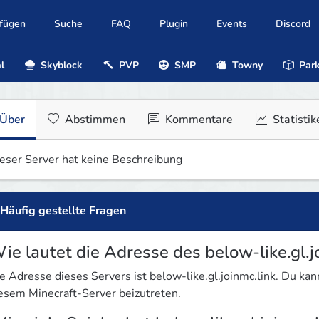
ufügen
Suche
FAQ
Plugin
Events
Discord
l
Skyblock
PVP
SMP
Towny
Park
Über
Abstimmen
Kommentare
Statistik
eser Server hat keine Beschreibung
Häufig gestellte Fragen
ie lautet die Adresse des below-like.gl.j
e Adresse dieses Servers ist below-like.gl.joinmc.link. Du k
esem Minecraft-Server beizutreten.