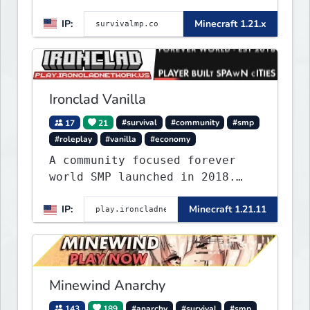
IP:
Minecraft 1.21.x
Ironclad Vanilla
17
21
#survival
#community
#smp
#roleplay
#vanilla
#economy
A community focused forever
world SMP launched in 2018.
Large community-built
IP:
Minecraft 1.21.11
functioning spawn cities with
no spawned in items or cheats.
Minewind Anarchy
143
189
#anarchy
#survival
#smp