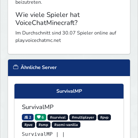
beizutreten.
Wie viele Spieler hat
VoiceChatMinecraft?
Im Durchschnitt sind 30.07 Spieler online auf
play.voicechatmc.net
Ähnliche Server
SurvivalMP
SurvivalMP
2
6
#survival
#multiplayer
#pvp
#pve
#smp
#semi-vanilla
SurvivalMP | |