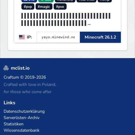
#pvp
#magic
#pve
▌▌▌▌▌▌▌▌▌▌▌▌▌▌▌▌▌▌▌▌▌▌▌▌▌▌▌▌▌▌
▌▌▌▌▌▌▌▌▌▌▌▌▌▌▌▌▌▌▌▌▌▌
▌▌▌▌▌▌▌MINEWIND▌▌▌▌▌▌▌▌▌▌▌▌▌▌▌
IP:
Minecraft 26.1.2
▌▌▌▌▌▌▌▌▌▌▌▌▌▌▌▌▌▌▌▌▌▌
mclist.io
Craftum
© 2019-2026
Crafted with love in Poland,
for those who come after
Links
Datenschutzerklärung
Serverlisten-Archiv
Statistiken
Wissensdatenbank