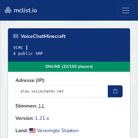
mclist.io
VoiceChatMinecraft
VCMC ┃
A public SMP
ONLINE (32/100 players)
Adresse (IP):
Stimmen:
11
Version:
1.21.x
Land:
Vereinigte Staaten