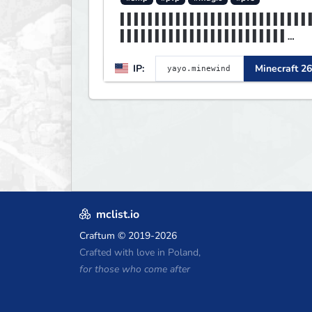
▌▌▌▌▌▌▌▌▌▌▌▌▌▌▌▌▌▌▌▌▌▌▌▌▌▌▌
▌▌▌▌▌▌▌▌▌▌▌▌▌▌▌▌▌▌▌▌▌▌▌▌
▌MINEWIND▌▌▌▌▌▌▌▌▌▌▌▌▌▌▌▌▌▌
IP:
Minecraft 26
▌▌▌▌▌▌▌▌▌▌▌▌▌▌▌▌▌▌▌▌▌▌▌▌
mclist.io
Craftum
© 2019-2026
Crafted with love in Poland,
for those who come after