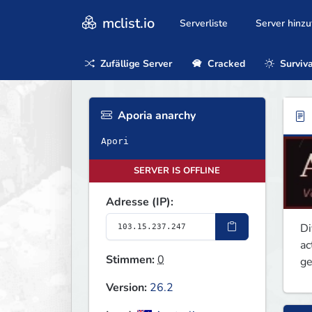
mclist.io
Serverliste
Server hinz
Zufällige Server
Cracked
Surviva
Aporia anarchy
Apori
SERVER IS OFFLINE
Adresse (IP):
Di
ac
Stimmen:
0
ge
Version:
26.2