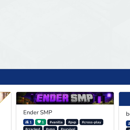
Ender SMP
b
1
1
#vanilla
#pvp
#cross-play
#cracked
#smp
#survival