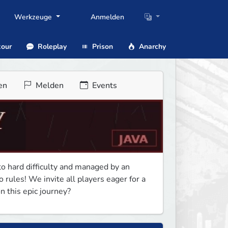
Werkzeuge
Anmelden
our
Roleplay
Prison
Anarchy
en
Melden
Events
 to hard difficulty and managed by an 
ules! We invite all players eager for a 
n this epic journey?