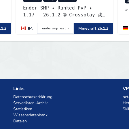
#
▌
Ender SMP ✦ Ranked PvP ✦
»
1.17 - 26.1.2 🌐 Crossplay 💰
▌
Rewards 🛠 Custom Gear
.1.2
IP:
Minecraft 26.1.2
Links
VP
Datenschutzerklärung
net
Serverlisten-Archiv
Het
Statistiken
Ski
Wissensdatenbank
Dateien