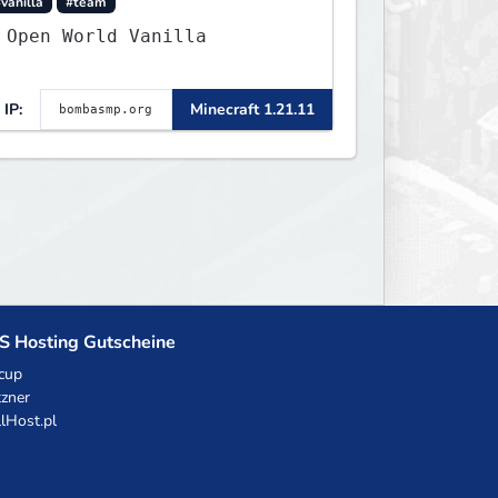
vanilla
#team
 Open World Vanilla
IP:
Minecraft 1.21.11
S Hosting Gutscheine
cup
zner
llHost.pl