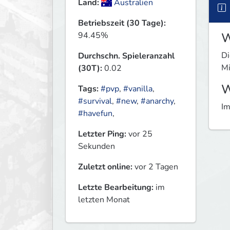
Land:
Australien
Betriebszeit (30 Tage):
W
94.45%
Di
Durchschn. Spieleranzahl
Mi
(30T):
0.02
W
Tags:
#pvp
,
#vanilla
,
#survival
,
#new
,
#anarchy
,
Im
#havefun
,
Letzter Ping:
vor 25
Sekunden
Zuletzt online:
vor 2 Tagen
Letzte Bearbeitung:
im
letzten Monat