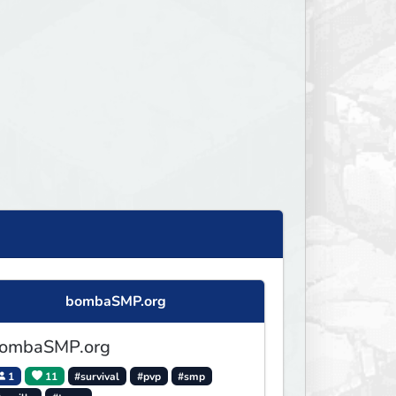
bombaSMP.org
ombaSMP.org
1
11
#survival
#pvp
#smp