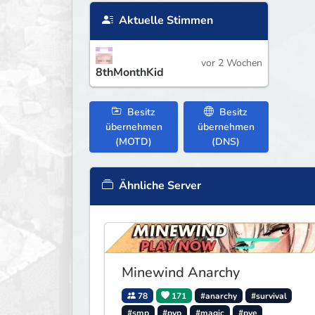
Aktuelle Stimmen
vor 2 Wochen
8thMonthKid
Besitz
Besitz
übernehmen
übernehmen
(MOTD)
(DNS)
Ähnliche Server
Minewind Anarchy
78
171
#anarchy
#survival
#smp
#pvp
#magic
#pve