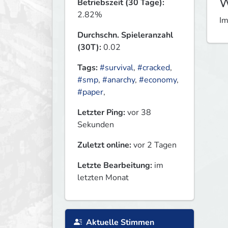
W
Betriebszeit (30 Tage):
2.82%
Im
Durchschn. Spieleranzahl
(30T):
0.02
Tags:
#survival
,
#cracked
,
#smp
,
#anarchy
,
#economy
,
#paper
,
Letzter Ping:
vor 38
Sekunden
Zuletzt online:
vor 2 Tagen
Letzte Bearbeitung:
im
letzten Monat
Aktuelle Stimmen