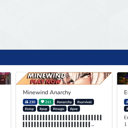
Minewind Anarchy
E
230
211
#anarchy
#survival
#smp
#pvp
#magic
#pve
▌▌▌▌▌▌▌▌▌▌▌▌▌▌▌▌▌▌▌▌▌▌▌▌▌▌▌▌
E
▌▌▌▌▌▌▌▌▌▌▌▌▌▌▌▌▌▌▌▌▌▌▌▌
1