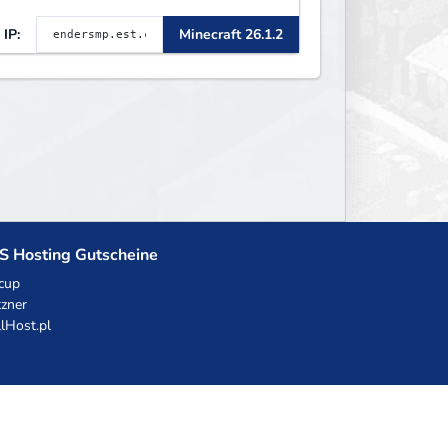
Rewards 🛠 Custom Gear
IP:
Minecraft 26.1.2
S Hosting Gutscheine
cup
zner
llHost.pl