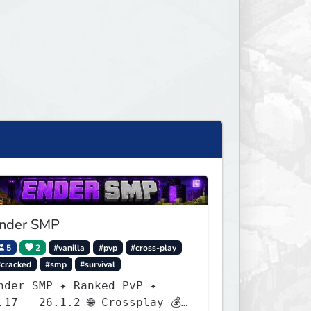
nder SMP
5
2
#vanilla
#pvp
#cross-play
#cracked
#smp
#survival
nder SMP ✦ Ranked PvP ✦
.17 - 26.1.2 🌐 Crossplay 💰