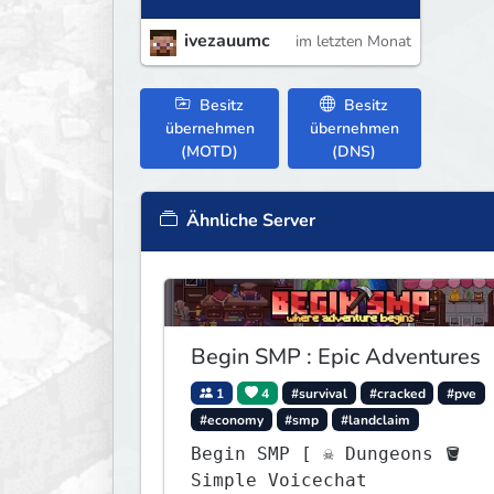
ivezauumc
im letzten Monat
Besitz
Besitz
übernehmen
übernehmen
(MOTD)
(DNS)
Ähnliche Server
Begin SMP : Epic Adventures
1
4
#survival
#cracked
#pve
#economy
#smp
#landclaim
Begin SMP [ ☠ Dungeons 🪣
Simple Voicechat