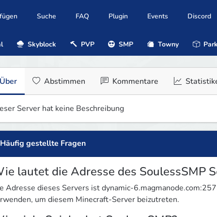
ufügen
Suche
FAQ
Plugin
Events
Discord
l
Skyblock
PVP
SMP
Towny
Park
Über
Abstimmen
Kommentare
Statistik
eser Server hat keine Beschreibung
Häufig gestellte Fragen
ie lautet die Adresse des SoulessSMP S
e Adresse dieses Servers ist dynamic-6.magmanode.com:257
rwenden, um diesem Minecraft-Server beizutreten.