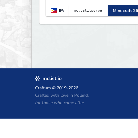
IP:
Minecraft 26
mclist.io
Craftum
© 2019-2026
Crafted with love in Poland,
for those who come after
Minecraft Hosting Gutscheine
Craftserve