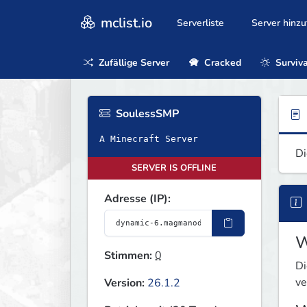
mclist.io
Serverliste
Server hinz
Zufällige Server
Cracked
Surviva
SoulessSMP
A Minecraft Server
Di
SERVER IS OFFLINE
Adresse (IP):
W
Stimmen:
0
Di
ve
Version:
26.1.2