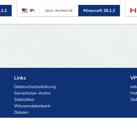
▌▌▌▌▌▌▌▌▌▌▌▌▌▌▌▌▌MINEWIND▌▌▌
.1.2
IP:
Minecraft 26.1.2
▌▌▌▌▌▌▌▌▌▌▌▌▌▌▌▌▌▌▌▌▌▌▌▌
Links
VP
Datenschutzerklärung
net
Serverlisten-Archiv
Het
Statistiken
Ski
Wissensdatenbank
Dateien
KI-Gutscheine
z.ai