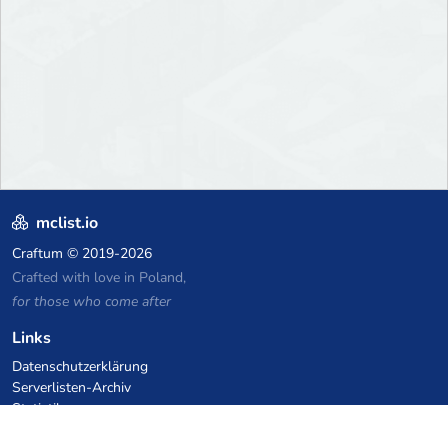
mclist.io
Craftum
© 2019-2026
Crafted with love in Poland,
for those who come after
Links
Datenschutzerklärung
Serverlisten-Archiv
Statistiken
Wissensdatenbank