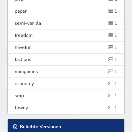
paper
1
semi-vanilla
1
freedom
1
havefun
1
factions
1
minigames
1
economy
1
smp
1
towny
1
Beliebte Versionen