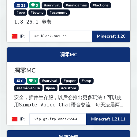
21
0
#survival
#minigames
#factions
#pvp
#towny
#economy
1.8-26.1 养老
IP:
Minecraft 1.20
凋零MC
凋零MC
0
0
#survival
#paper
#smp
#semi-vanilla
#java
#custom
安全，插件生存服，以后会推出更多玩法！可以使
用Simple Voice Chat语音交流！每天凌晨两
点会自动备份,晚上内网穿透高峰期网络会不稳定
IP:
Minecraft 1.21.11