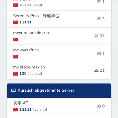
1
26.2
#survival
Serenity Peaks 静谧峰峦
3
1.21.11
mcpure.lunadeer.cn
37
mc.wycraft.cn
1
mc.block-max.cn
21
1.20
#survival
Kürzlich abgestimmte Server
凋零MC
0
1.21.11
#survival