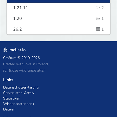
1.21.11
2
1.20
1
26.2
1
mclist.io
Craftum
© 2019-2026
Crafted with love in Poland,
for those who come after
Links
Datenschutzerklärung
Serverlisten-Archiv
Statistiken
Wissensdatenbank
Dateien