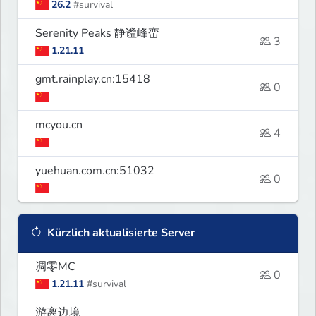
26.2
#survival
Serenity Peaks 静谧峰峦
3
1.21.11
gmt.rainplay.cn:15418
0
mcyou.cn
4
yuehuan.com.cn:51032
0
Kürzlich aktualisierte Server
凋零MC
0
1.21.11
#survival
游离边境