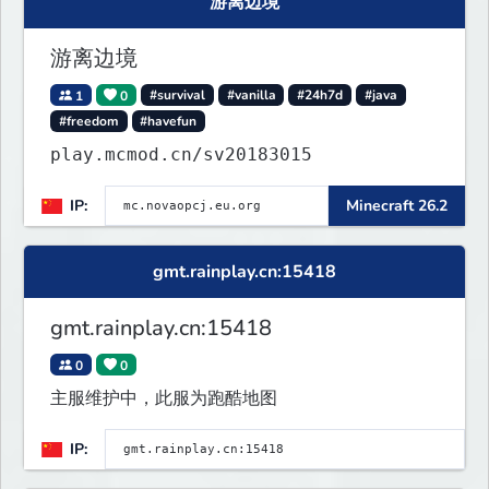
游离边境
游离边境
1
0
#survival
#vanilla
#24h7d
#java
#freedom
#havefun
play.mcmod.cn/sv20183015
IP:
Minecraft 26.2
gmt.rainplay.cn:15418
gmt.rainplay.cn:15418
0
0
主服维护中，此服为跑酷地图
IP: