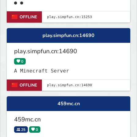
● ●
OFFLINE
play.simpfun.cn:14690
play.simpfun.cn:14690
0
A Minecraft Server
OFFLINE
459mc.cn
459mc.cn
25
0