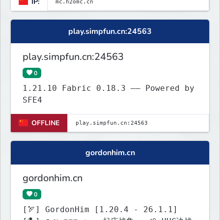
IP:
play.simpfun.cn:24563
play.simpfun.cn:24563
0
1.21.10 Fabric 0.18.3 —— Powered by
SFE4
OFFLINE
gordonhim.cn
gordonhim.cn
0
[🏹] GordonHim [1.20.4 - 26.1.1]