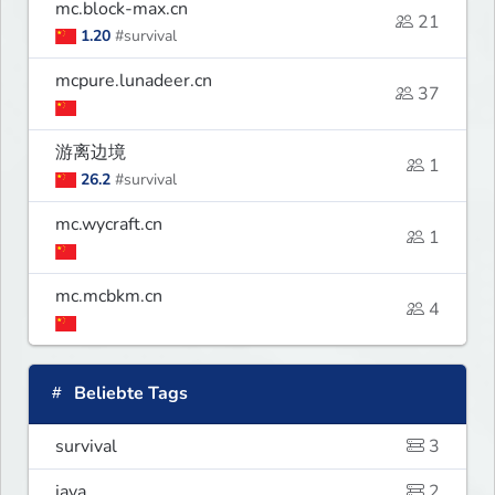
mc.block-max.cn
21
1.20
#survival
mcpure.lunadeer.cn
37
游离边境
1
26.2
#survival
mc.wycraft.cn
1
mc.mcbkm.cn
4
Beliebte Tags
survival
3
java
2