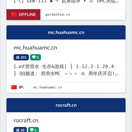
[🪓] ɢᴇɴ-ɪɪɪ ◆ ✂ 起床战争 • 🍖 UHC决战
◆ ɢᴏʀᴅᴏɴʜɪᴍ.ᴄᴏᴍ
OFFLINE
mc.huahuamc.cn
mc.huahuamc.cn
201
0
[ℳℭ滑滑水 生存&游戏] ⎮ 1.12.2-1.20.4
⎮ QQ频道: 滑滑水MC ＞＞＞ ⒋ 周年庆开启!
更新进度 (80%) 陆续更新中... ＜＜＜
IP:
rocraft.cn
rocraft.cn
28
0