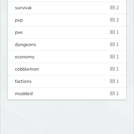
survival
2
pvp
2
pve
1
dungeons
1
economy
1
cobblemon
1
factions
1
modded
1