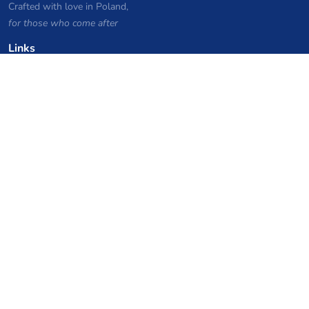
Crafted with love in Poland,
for those who come after
Links
Datenschutzerklärung
Serverlisten-Archiv
Statistiken
Wissensdatenbank
Dateien
VPS Hosting Gutscheine
netcup
Hetzner
SkillHost.pl
Minecraft Hosting Gutscheine
Craftserve
IceHost.pl
KI-Gutscheine
z.ai