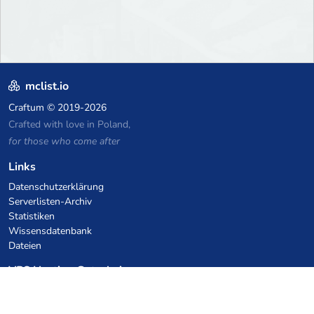
mclist.io
Craftum
© 2019-2026
Crafted with love in Poland,
for those who come after
Links
Datenschutzerklärung
Serverlisten-Archiv
Statistiken
Wissensdatenbank
Dateien
VPS Hosting Gutscheine
netcup
Hetzner