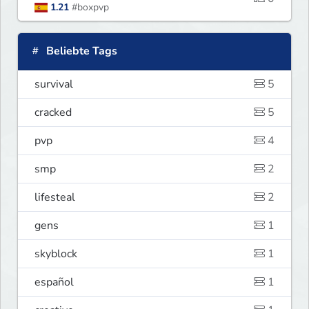
1.21
#boxpvp
Beliebte Tags
survival
5
cracked
5
pvp
4
smp
2
lifesteal
2
gens
1
skyblock
1
español
1