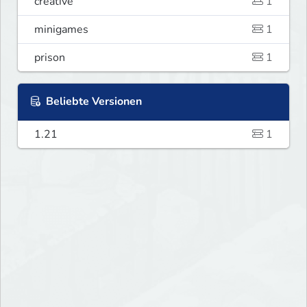
creative
1
minigames
1
prison
1
Beliebte Versionen
1.21
1