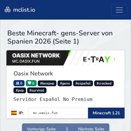
mclist.io
Beste Minecraft- gens-Server von
Spanien 2026 (Seite 1)
Oasix Network
0
0
#boxpvp
#gens
#español
#cracked
#pvp
#survival
Servidor Español No Premium
IP:
Minecraft 1.21
Vorherige Seite
1
Nächste Seite