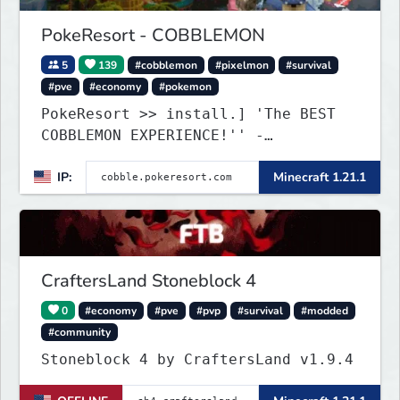
PokeResort - COBBLEMON
5
139
#cobblemon
#pixelmon
#survival
#pve
#economy
#pokemon
PokeResort >> install.] 'The BEST
COBBLEMON EXPERIENCE!'' -
TripAdvisor[❤
IP:
Minecraft 1.21.1
CraftersLand Stoneblock 4
0
#economy
#pve
#pvp
#survival
#modded
#community
Stoneblock 4 by CraftersLand v1.9.4