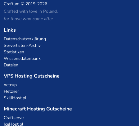
Craftum
© 2019-2026
Crafted with love in Poland,
for those who come after
Links
Datenschutzerklärung
Serverlisten-Archiv
Statistiken
Wissensdatenbank
Dateien
VPS Hosting Gutscheine
netcup
Hetzner
SkillHost.pl
Minecraft Hosting Gutscheine
Craftserve
IceHost.pl
KI-Gutscheine