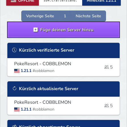
OFFLINE
Minecraft 1.21.1
Vorherige Seite
1
Nächste Seite
Füge deinen Server hinzu
Kürzlich verifizierte Server
PokeResort - COBBLEMON
5
1.21.1
#cobblemon
Kürzlich aktualisierte Server
PokeResort - COBBLEMON
5
1.21.1
#cobblemon