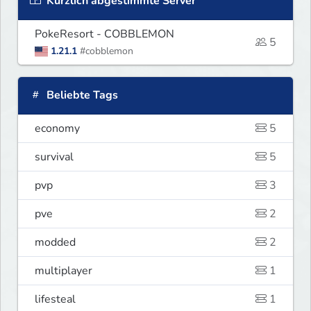
Kürzlich abgestimmte Server
PokeResort - COBBLEMON
5
1.21.1
#cobblemon
Beliebte Tags
economy
5
survival
5
pvp
3
pve
2
modded
2
multiplayer
1
lifesteal
1