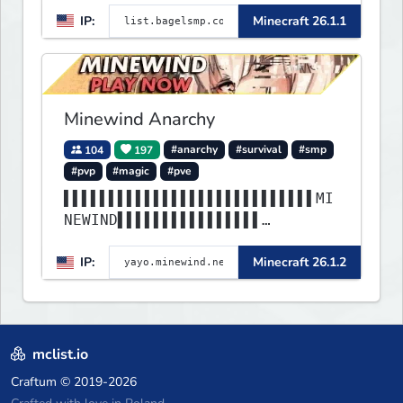
IP:
Minecraft 26.1.1
Minewind Anarchy
104
197
#anarchy
#survival
#smp
#pvp
#magic
#pve
▌▌▌▌▌▌▌▌▌▌▌▌▌▌▌▌▌▌▌▌▌▌▌▌▌▌▌▌MI
NEWIND▌▌▌▌▌▌▌▌▌▌▌▌▌▌▌▌
▌▌▌▌▌▌▌▌▌▌▌▌▌▌▌▌▌▌▌▌▌▌▌▌▌▌▌▌▌▌
IP:
Minecraft 26.1.2
▌▌▌▌▌▌▌▌▌▌▌▌▌▌▌▌▌▌▌▌▌▌
mclist.io
Craftum
© 2019-2026