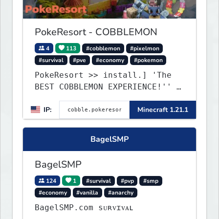
PokeResort - COBBLEMON
4
113
#cobblemon
#pixelmon
#survival
#pve
#economy
#pokemon
PokeResort >> install.] 'The
BEST COBBLEMON EXPERIENCE!'' -
TripAdvisor[❤
IP:
Minecraft 1.21.1
BagelSMP
BagelSMP
124
1
#survival
#pvp
#smp
#economy
#vanilla
#anarchy
BagelSMP.com ѕᴜʀᴠɪᴠᴀʟ