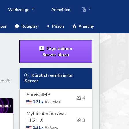
Werkzeuge
Anmelden
our
Roleplay
Prison
Anarchy
Füge deinen
Server hinzu
Kürzlich verifizierte
craft
Server
SurvivalMP
4
1.21.x
#survival
Mythicube Survival
| 1.21.X
0
1.21.x
#kitpvp