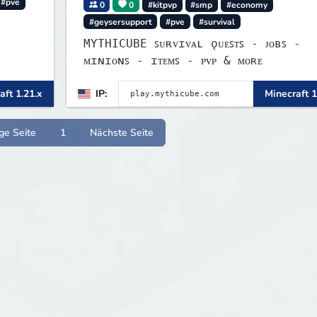
#pve
0
0
#kitpvp
#smp
#economy
#geysersupport
#pve
#survival
MYTHICUBE ꜱᴜʀᴠɪᴠᴀʟ ǫᴜᴇꜱᴛꜱ - ᴊᴏʙꜱ -
ᴍɪɴɪᴏɴꜱ - ɪᴛᴇᴍꜱ - ᴘᴠᴘ & ᴍᴏʀᴇ
aft 1.21.x
IP:
Minecraft 1
ge Seite
1
Nächste Seite