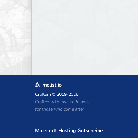
mclist.io
Craftum
© 2019-2026
Crafted with love in Poland,
for those who come after
Minecraft Hosting Gutscheine