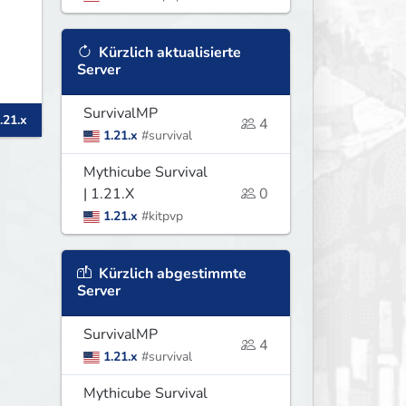
Kürzlich aktualisierte
Server
SurvivalMP
.21.x
4
1.21.x
#survival
Mythicube Survival
| 1.21.X
0
1.21.x
#kitpvp
Kürzlich abgestimmte
Server
SurvivalMP
4
1.21.x
#survival
Mythicube Survival