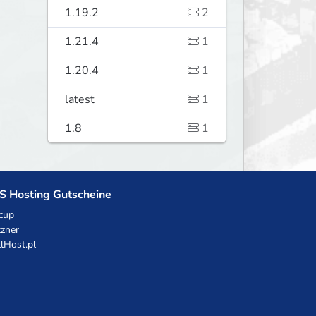
1.19.2
2
1.21.4
1
1.20.4
1
latest
1
1.8
1
S Hosting Gutscheine
cup
zner
llHost.pl