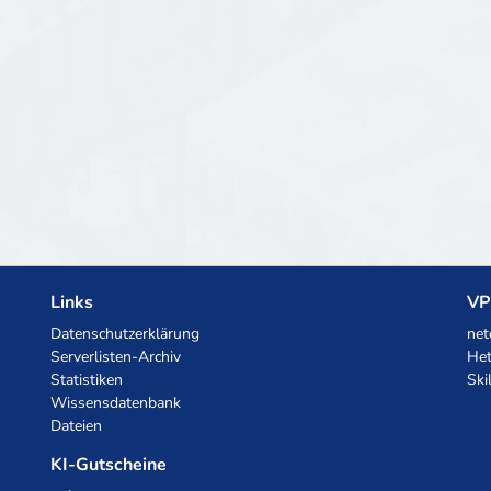
Links
VP
Datenschutzerklärung
net
Serverlisten-Archiv
Het
Statistiken
Ski
Wissensdatenbank
Dateien
KI-Gutscheine