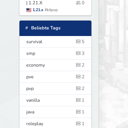
| 1.21.X
0
1.21.x
#kitpvp
Beliebte Tags
survival
5
smp
3
economy
2
pve
2
pvp
2
vanilla
1
java
1
roleplay
1