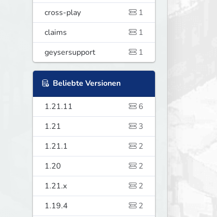
cross-play
1
claims
1
geysersupport
1
Beliebte Versionen
1.21.11
6
1.21
3
1.21.1
2
1.20
2
1.21.x
2
1.19.4
2