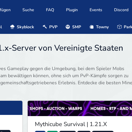
ufügen
Suche
FAQ
Plugin
Events
Discord
l
Skyblock
PVP
SMP
Towny
Park
1.x-Server von Vereinigte Staaten
tives Gameplay gegen die Umgebung, bei dem Spieler Mobs
am bewältigen können, ohne sich um PvP-Kämpfe sorgen zu
, gemeinschaftsgetriebenes Erlebnis. Entdecke die besten Mine
Mythicube Survival | 1.21.X