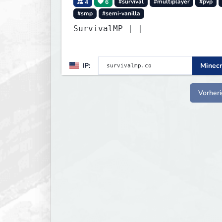
4
6
#survival
#multiplayer
#pvp
#smp
#semi-vanilla
SurvivalMP | |
IP:
Minecr
Vorheri