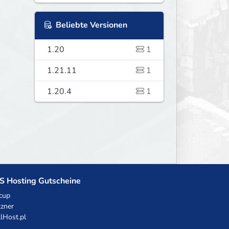
Beliebte Versionen
1.20
1
1.21.11
1
1.20.4
1
S Hosting Gutscheine
cup
zner
llHost.pl