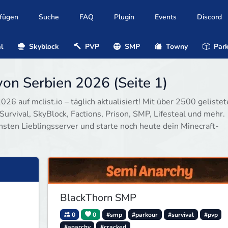
ufügen
Suche
FAQ
Plugin
Events
Discord
l
Skyblock
PVP
SMP
Towny
Park
von Serbien 2026 (Seite 1)
26 auf mclist.io – täglich aktualisiert! Mit über 2500 geliste
Survival, SkyBlock, Factions, Prison, SMP, Lifesteal und mehr.
hsten Lieblingsserver und starte noch heute dein Minecraft-
BlackThorn SMP
0
0
#smp
#parkour
#survival
#pvp
#anarchy
#cracked