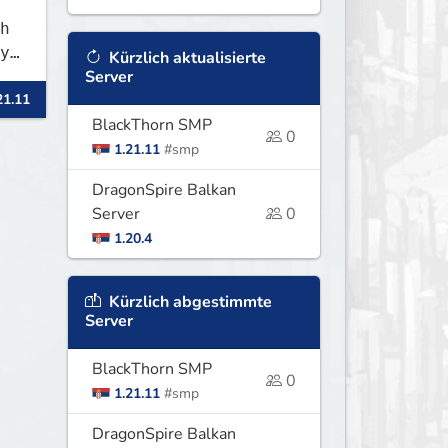
h
y-
Kürzlich aktualisierte
Server
21.11
BlackThorn SMP
0
1.21.11
#smp
DragonSpire Balkan
Server
0
1.20.4
Kürzlich abgestimmte
Server
BlackThorn SMP
0
1.21.11
#smp
DragonSpire Balkan