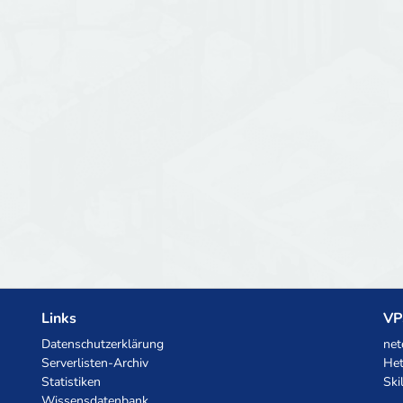
Links
VP
Datenschutzerklärung
net
Serverlisten-Archiv
Het
Statistiken
Ski
Wissensdatenbank