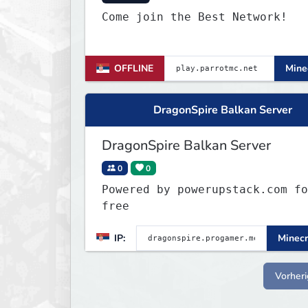
Come join the Best Network!
OFFLINE
Minec
DragonSpire Balkan Server
DragonSpire Balkan Server
0
0
Powered by powerupstack.com fo
free
IP:
Minecr
Vorheri