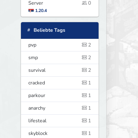
Server
0
1.20.4
Beliebte Tags
pvp
2
smp
2
survival
2
cracked
1
parkour
1
anarchy
1
lifesteal
1
skyblock
1