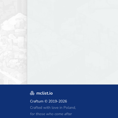
mclist.io
Craftum
© 2019-2026
Crafted with love in Poland,
for those who come after