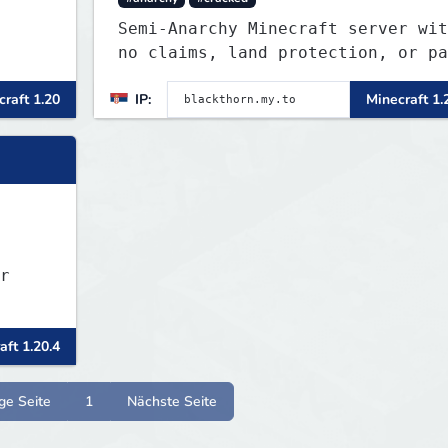
Semi-Anarchy Minecraft server wit
no claims, land protection, or pa
to-win. Build, raid, survive, and
raft 1.20
IP:
Minecraft 1.
shape a world driven by players.
Version 1.21.11 with Simple Voice
Chat, weekly events, active
Discord, and fair gameplay. No
cheats, hacks, x-ray
r
aft 1.20.4
ge Seite
1
Nächste Seite