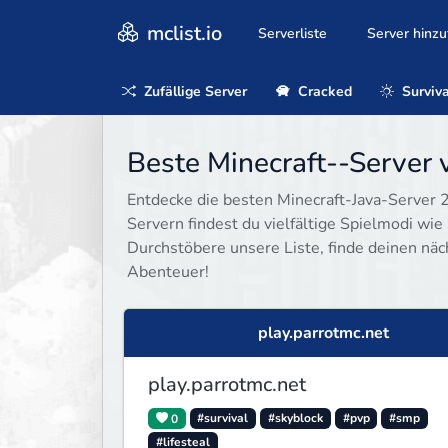
mclist.io
Serverliste
Server hinz
Zufällige Server
Cracked
Surviva
Beste Minecraft--Server 
Entdecke die besten Minecraft-Java-Server 20
Servern findest du vielfältige Spielmodi wie 
Durchstöbere unsere Liste, finde deinen näc
Abenteuer!
play.parrotmc.net
play.parrotmc.net
0
#survival
#skyblock
#pvp
#smp
#lifesteal