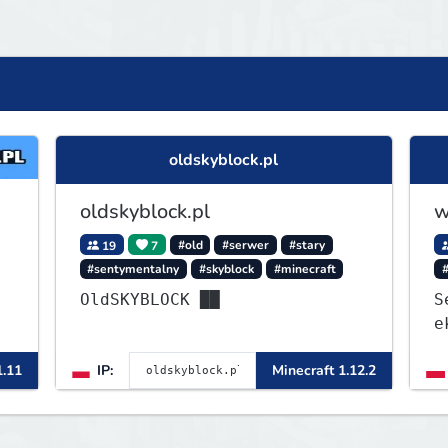
oldskyblock.pl
oldskyblock.pl
w
19
7
#old
#serwer
#stary
#sentymentalny
#skyblock
#minecraft
OldSKYBLOCK ██
S
e
1
1.11
IP:
Minecraft 1.12.2