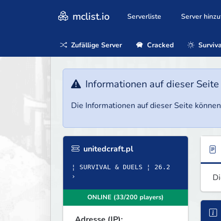
mclist.io
Serverliste
Server hinz
Zufällige Server
Cracked
Surviva
Informationen auf dieser Seite
Die Informationen auf dieser Seite können 
unitedcraft.pl
¦ SURVIVAL & DUELS ¦ 26.2
Di
›
ONLINE (33/200 players)
Adresse (IP):