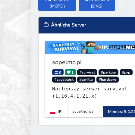
(MOTD)
(DNS)
Ähnliche Server
sopelmc.pl
0
1
#survival
#parkour
#pvp
#caveblock
#vanilla
#hardcore
Najlepszy serwer survival
(1.16.4-1.21.x)
IP:
Minecraft 1.2