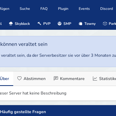
ufügen
Suche
FAQ
Plugin
Events
Discord
l
Skyblock
PVP
SMP
Towny
Park
 können veraltet sein
veraltet sein, da der Serverbesitzer sie vor über 3 Monaten zul
Über
Abstimmen
Kommentare
Statistik
eser Server hat keine Beschreibung
Häufig gestellte Fragen