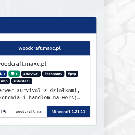
woodcraft.maxc.pl
oodcraft.maxc.pl
3
1
#survival
#economy
#pvp
#smp
#lifesteal
erwer survival z działkami,
konomią i handlem na wersję
.8 - 26.1.1. Rekru ON
IP:
Minecraft 1.21.11