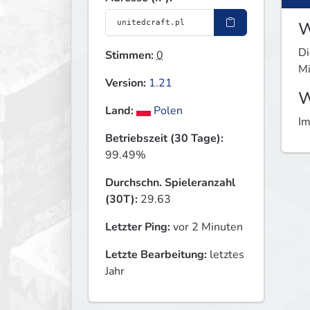
W
Di
Stimmen:
0
Mi
Version:
1.21
W
Land:
Polen
Im
Betriebszeit (30 Tage):
99.49%
Durchschn. Spieleranzahl
(30T):
29.63
Letzter Ping:
vor 2 Minuten
Letzte Bearbeitung:
letztes
Jahr