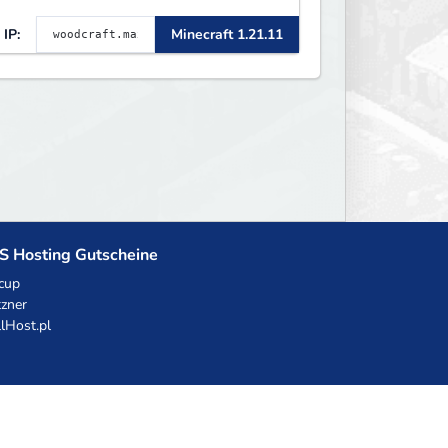
.8 - 26.1.1. Rekru ON
IP:
Minecraft 1.21.11
S Hosting Gutscheine
cup
zner
llHost.pl