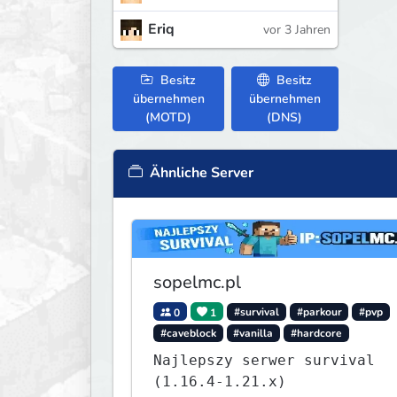
Eriq
vor 3 Jahren
Besitz
Besitz
übernehmen
übernehmen
(MOTD)
(DNS)
Ähnliche Server
sopelmc.pl
0
1
#survival
#parkour
#pvp
#caveblock
#vanilla
#hardcore
Najlepszy serwer survival
(1.16.4-1.21.x)