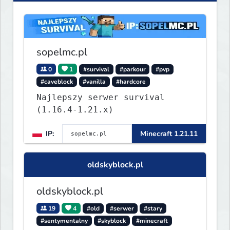
sopelmc.pl
0
1
#survival
#parkour
#pvp
#caveblock
#vanilla
#hardcore
Najlepszy serwer survival
(1.16.4-1.21.x)
IP:
Minecraft 1.21.11
oldskyblock.pl
oldskyblock.pl
19
4
#old
#serwer
#stary
#sentymentalny
#skyblock
#minecraft