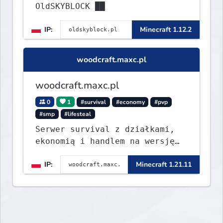
OldSKYBLOCK ██
IP:
Minecraft 1.12.2
woodcraft.maxc.pl
woodcraft.maxc.pl
0
1
#survival
#economy
#pvp
#smp
#lifesteal
Serwer survival z działkami,
ekonomią i handlem na wersję
1.8 - 26.1.1. Rekru ON
IP:
Minecraft 1.21.11