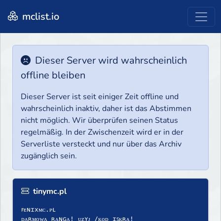
mclist.io
Dieser Server wird wahrscheinlich
offline bleiben
Dieser Server ist seit einiger Zeit offline und
wahrscheinlich inaktiv, daher ist das Abstimmen
nicht möglich. Wir überprüfen seinen Status
regelmäßig. In der Zwischenzeit wird er in der
Serverliste versteckt und nur über das Archiv
zugänglich sein.
tinymc.pl
ꜰᴇɴɪxᴍᴄ.ᴘʟ
ᴅᴀʀᴍᴏᴡᴀ ʀᴀɴɢᴀ! ᴜᴢʏᴊ /ᴋᴏᴅ ɪꜱᴋʀᴀ!