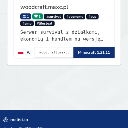
woodcraft.maxc.pl
1
1
#survival
#economy
#pvp
#smp
#lifesteal
Serwer survival z działkami,
ekonomią i handlem na wersję
1.8 - 26.1.1. Rekru ON
IP:
Minecraft 1.21.11
mclist.io