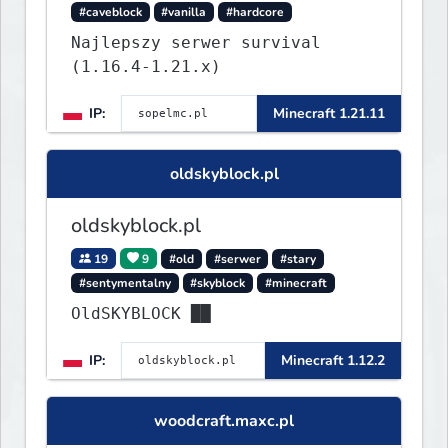
#caveblock
#vanilla
#hardcore
Najlepszy serwer survival
(1.16.4-1.21.x)
IP:
Minecraft 1.21.11
oldskyblock.pl
oldskyblock.pl
19
9
#old
#serwer
#stary
#sentymentalny
#skyblock
#minecraft
OldSKYBLOCK ██
IP:
Minecraft 1.12.2
woodcraft.maxc.pl