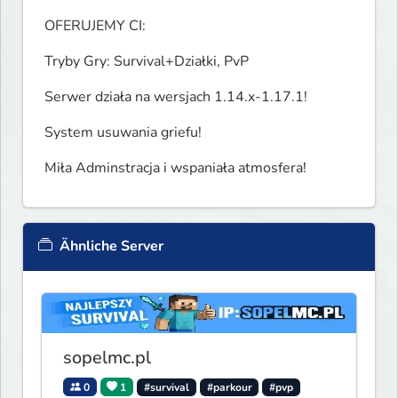
OFERUJEMY CI:
Tryby Gry: Survival+Działki, PvP
Serwer działa na wersjach 1.14.x-1.17.1!
System usuwania griefu!
Miła Adminstracja i wspaniała atmosfera!
Ähnliche Server
sopelmc.pl
0
1
#survival
#parkour
#pvp