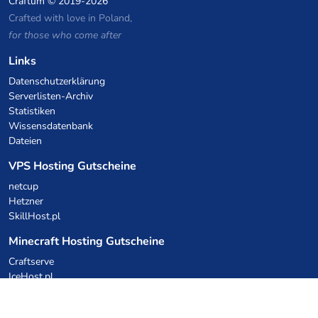
Craftum
© 2019-2026
Crafted with love in Poland,
for those who come after
Links
Datenschutzerklärung
Serverlisten-Archiv
Statistiken
Wissensdatenbank
Dateien
VPS Hosting Gutscheine
netcup
Hetzner
SkillHost.pl
Minecraft Hosting Gutscheine
Craftserve
IceHost.pl
KI-Gutscheine