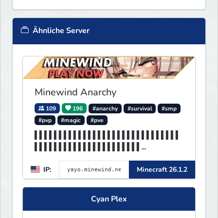
Ähnliche Server
Minewind Anarchy
109
196
#anarchy
#survival
#smp
#pvp
#magic
#pve
▌▌▌▌▌▌▌▌▌▌▌▌▌▌▌▌▌▌▌▌▌▌▌▌▌▌▌▌▌▌
▌▌▌▌▌▌▌▌▌▌▌▌▌▌▌▌▌▌▌▌▌▌
▌▌▌▌▌▌▌▌▌▌▌▌▌▌▌▌▌▌▌▌▌▌▌▌▌▌▌MIN
IP:
Minecraft 26.1.2
EWIND▌▌▌▌▌▌▌▌▌▌▌▌▌▌▌▌▌
Cyan Plex