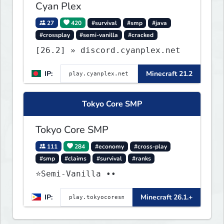
Cyan Plex
27
420
#survival
#smp
#java
#crossplay
#semi-vanilla
#cracked
[26.2] » discord.cyanplex.net
IP:
Minecraft 21.2
Tokyo Core SMP
Tokyo Core SMP
111
284
#economy
#cross-play
#smp
#claims
#survival
#ranks
⭐Semi-Vanilla ••
IP:
Minecraft 26.1.+