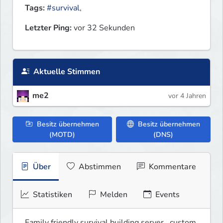
Tags:
#survival
,
Letzter Ping:
vor 32 Sekunden
Aktuelle Stimmen
me2
vor 4 Jahren
Besitz übernehmen
Besitz übernehmen
(MOTD)
(DNS)
Über
Abstimmen
Kommentare
Statistiken
Melden
Events
Family friendly survival building server , custom 