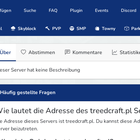
ufügen
Suche
FAQ
Plugin
Events
Discord
l
Skyblock
PVP
SMP
Towny
Park
Über
Abstimmen
Kommentare
Statistik
eser Server hat keine Beschreibung
Häufig gestellte Fragen
ie lautet die Adresse des treedcraft.pl S
e Adresse dieses Servers ist treedcraft.pl. Du kannst diese 
rver beizutreten.