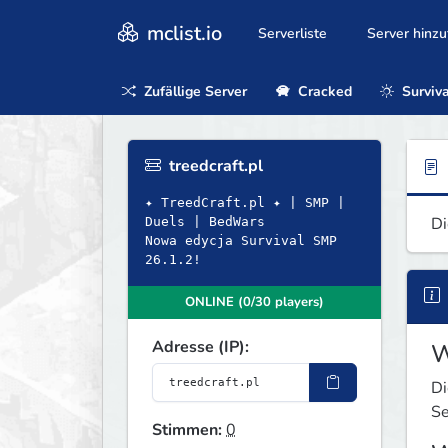
mclist.io
Serverliste
Server hinz
Zufällige Server
Cracked
Surviva
treedcraft.pl
✦ TreedCraft.pl ✦ | SMP |
Di
Duels | BedWars
Nowa edycja Survival SMP
26.1.2!
ONLINE (0/30 players)
Adresse (IP):
W
Di
Se
Stimmen:
0