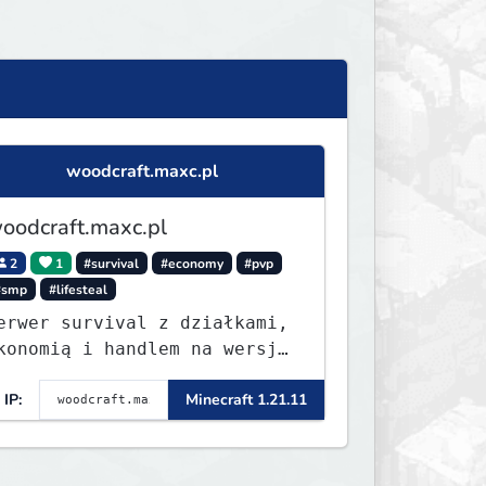
woodcraft.maxc.pl
oodcraft.maxc.pl
2
1
#survival
#economy
#pvp
#smp
#lifesteal
erwer survival z działkami,
konomią i handlem na wersję
.8 - 26.1.1. Rekru ON
IP:
Minecraft 1.21.11