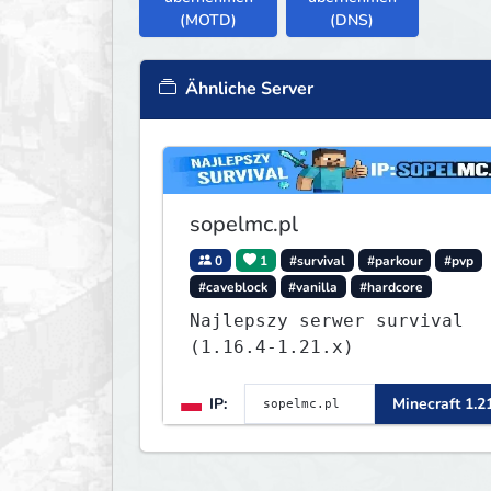
(MOTD)
(DNS)
Ähnliche Server
sopelmc.pl
0
1
#survival
#parkour
#pvp
#caveblock
#vanilla
#hardcore
Najlepszy serwer survival
(1.16.4-1.21.x)
IP:
Minecraft 1.2