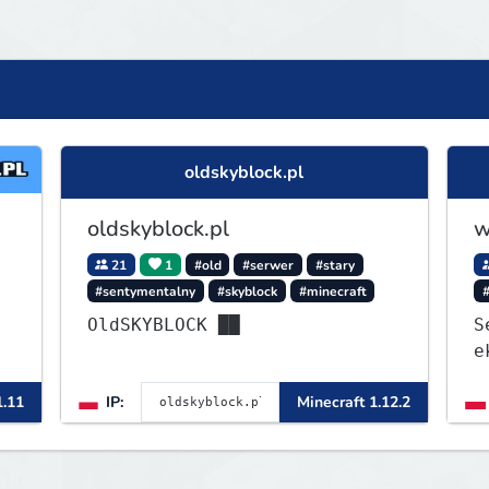
oldskyblock.pl
oldskyblock.pl
w
21
1
#old
#serwer
#stary
#sentymentalny
#skyblock
#minecraft
OldSKYBLOCK ██
S
e
1
1.11
IP:
Minecraft 1.12.2