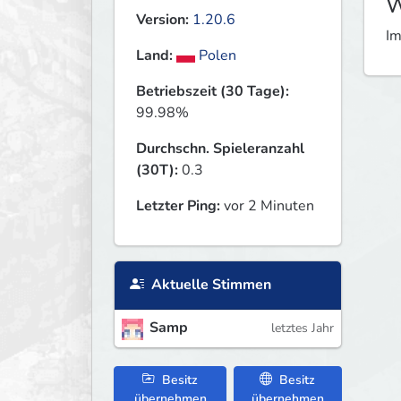
W
Version:
1.20.6
Im
Land:
Polen
Betriebszeit (30 Tage):
99.98%
Durchschn. Spieleranzahl
(30T):
0.3
Letzter Ping:
vor 2 Minuten
Aktuelle Stimmen
Samp
letztes Jahr
Besitz
Besitz
übernehmen
übernehmen