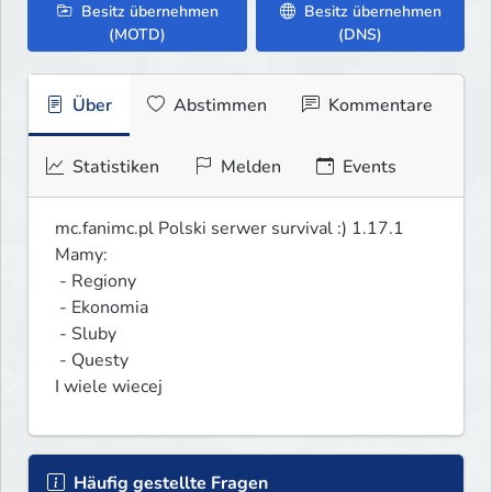
Besitz übernehmen
Besitz übernehmen
(MOTD)
(DNS)
Über
Abstimmen
Kommentare
Statistiken
Melden
Events
mc.fanimc.pl Polski serwer survival :) 1.17.1

Mamy:

 - Regiony

 - Ekonomia

 - Sluby

 - Questy

I wiele wiecej
Häufig gestellte Fragen