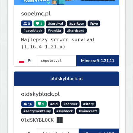
sopelmc.pl
0
1
#survival
#parkour
#pvp
#caveblock
#vanilla
#hardcore
Najlepszy serwer survival
(1.16.4-1.21.x)
IP:
Minecraft 1.21.11
oldskyblock.pl
oldskyblock.pl
16
9
#old
#serwer
#stary
#sentymentalny
#skyblock
#minecraft
OldSKYBLOCK ██