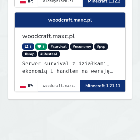
IP:
Minecraft 1.12.2
woodcraft.maxc.pl
woodcraft.maxc.pl
1
1
#survival
#economy
#pvp
#smp
#lifesteal
Serwer survival z działkami,
ekonomią i handlem na wersję
1.8 - 26.1.1. Rekru ON
IP:
Minecraft 1.21.11