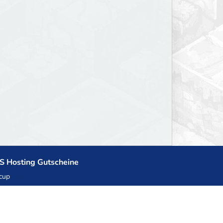
S Hosting Gutscheine
cup
zner
llHost.pl