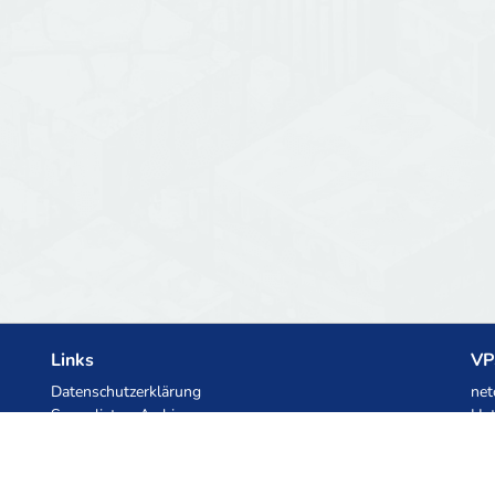
Links
VP
Datenschutzerklärung
net
Serverlisten-Archiv
Het
Statistiken
Ski
Wissensdatenbank
Dateien