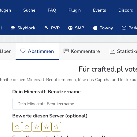
ufügen
Suche
FAQ
Plugin
Events
Discord
l
Skyblock
PVP
SMP
Towny
Park
Über
Abstimmen
Kommentare
Statistik
Für crafted.pl vo
hreibe deinen Minecraft-Benutzernamen, löse das Captcha und klicke au
Dein Minecraft-Benutzername
Bewerte diesen Server (optional)