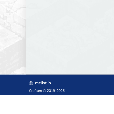
mclist.io
Craftum
© 2019-2026
Crafted with love in Poland,
for those who come after