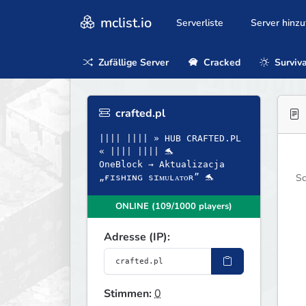
mclist.io
Serverliste
Server hinz
Zufällige Server
Cracked
Surviva
crafted.pl
|||| |||| » HUB CRAFTED.PL
« |||| |||| 🐬
OneBlock → Aktualizacja
Sc
„ғɪsʜɪɴɢ sɪᴍᴜʟᴀᴛᴏʀ” 🐬
ONLINE (109/1000 players)
Adresse (IP):
Stimmen:
0