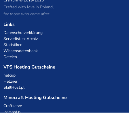
Craftum
© 2019-2026
Crafted with love in Poland,
for those who come after
Links
Datenschutzerklärung
Serverlisten-Archiv
Statistiken
Wissensdatenbank
Dateien
VPS Hosting Gutscheine
netcup
Hetzner
SkillHost.pl
Minecraft Hosting Gutscheine
Craftserve
IceHost.pl
KI-Gutscheine