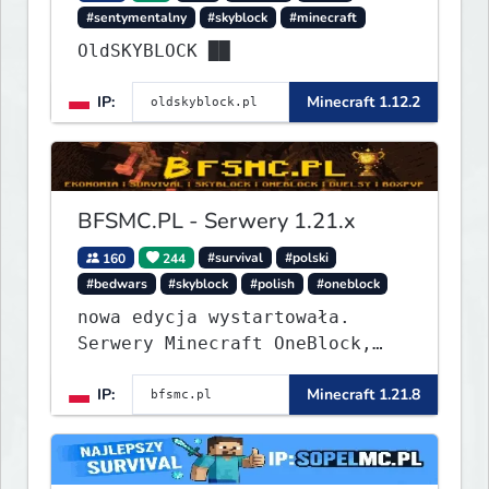
#sentymentalny
#skyblock
#minecraft
OldSKYBLOCK ██
IP:
Minecraft 1.12.2
BFSMC.PL - Serwery 1.21.x
160
244
#survival
#polski
#bedwars
#skyblock
#polish
#oneblock
nowa edycja wystartowała.
Serwery Minecraft OneBlock,
Survival, SkyBlock, Duels,
IP:
Minecraft 1.21.8
RealLife, PVP, BedWars, kitpvp