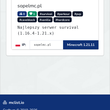
sopelmc.pl
0
1
#survival
#parkour
#pvp
#caveblock
#vanilla
#hardcore
Najlepszy serwer survival
(1.16.4-1.21.x)
IP:
Minecraft 1.21.11
mclist.io