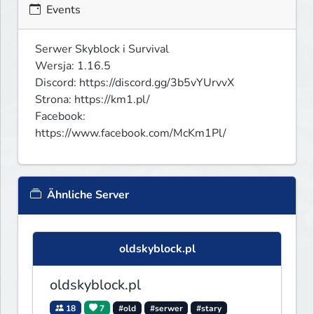
Events
Serwer Skyblock i Survival

Wersja: 1.16.5

Discord: https://discord.gg/3b5vYUrvvX

Strona: https://km1.pl/

Facebook: 
https://www.facebook.com/McKm1Pl/
Ähnliche Server
oldskyblock.pl
oldskyblock.pl
18
7
#old
#serwer
#stary