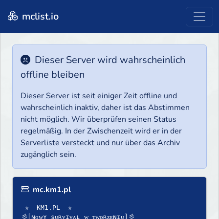
mclist.io
Dieser Server wird wahrscheinlich
offline bleiben
Dieser Server ist seit einiger Zeit offline und
wahrscheinlich inaktiv, daher ist das Abstimmen
nicht möglich. Wir überprüfen seinen Status
regelmäßig. In der Zwischenzeit wird er in der
Serverliste versteckt und nur über das Archiv
zugänglich sein.
mc.km1.pl
-✯- KM1.PL -✯-
彡[ɴᴏᴡʏ sᴜʀᴠɪᴠᴀʟ ᴡ ᴛᴡᴏʀᴢᴇɴɪᴜ]彡