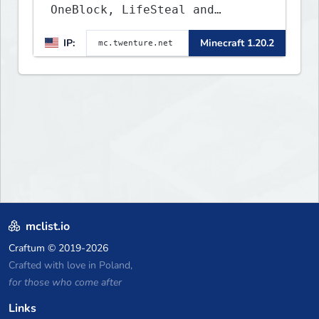
OneBlock, LifeSteal and
Survival Server set in version
IP:
Minecraft 1.20.2
1.20 - 1.20.2. Get ready to
make memories that you will
never forget and play on one
of the fastest growing SMP's
in the world!
mclist.io
Craftum
© 2019-2026
Crafted with love in Poland,
for those who come after
Links