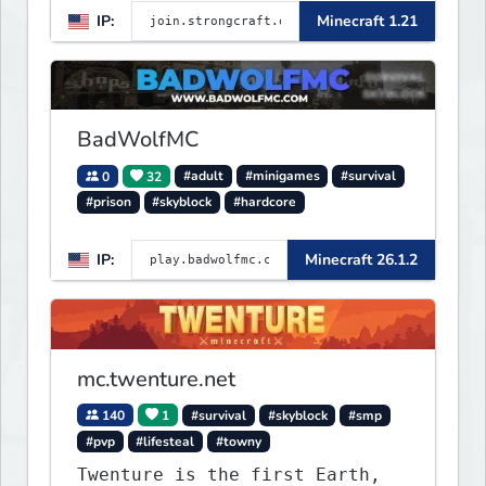
IP:
Minecraft 1.21
Towny, PvP, LifeSteal, Events,
and more. Pick a server and
start playing.
BadWolfMC
0
32
#adult
#minigames
#survival
#prison
#skyblock
#hardcore
IP:
Minecraft 26.1.2
mc.twenture.net
140
1
#survival
#skyblock
#smp
#pvp
#lifesteal
#towny
Twenture is the first Earth,