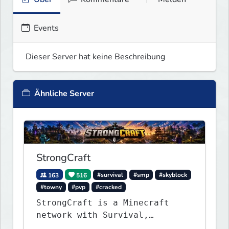
Events
Dieser Server hat keine Beschreibung
Ähnliche Server
StrongCraft
163
516
#survival
#smp
#skyblock
#towny
#pvp
#cracked
StrongCraft is a Minecraft
network with Survival,
Creative, Skyblock, Prison,