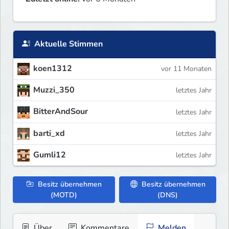
Aktuelle Stimmen
koen1312
vor 11 Monaten
Muzzi_350
letztes Jahr
BitterAndSour
letztes Jahr
barti_xd
letztes Jahr
Gumli12
letztes Jahr
Besitz übernehmen
Besitz übernehmen
(MOTD)
(DNS)
Über
Kommentare
Melden