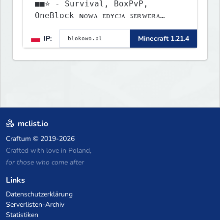
■■⭐ - Survival, BoxPvP,
OneBlock ɴᴏᴡᴀ ᴇᴅʏᴄᴊᴀ ꜱᴇʀᴡᴇʀᴀ
ᴡʏꜱᴛᴀʀᴛᴏᴡᴀʟᴀ!
IP:
Minecraft 1.21.4
mclist.io
Craftum
© 2019-2026
Crafted with love in Poland,
for those who come after
Links
Datenschutzerklärung
Serverlisten-Archiv
Statistiken