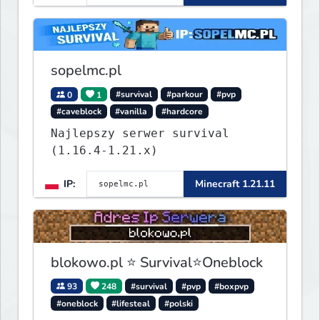
sopelmc.pl
0
1
#survival
#parkour
#pvp
#caveblock
#vanilla
#hardcore
Najlepszy serwer survival
(1.16.4-1.21.x)
IP:
Minecraft 1.21.11
blokowo.pl ⭐ Survival⭐Oneblock
93
248
#survival
#pvp
#boxpvp
#oneblock
#lifesteal
#polski