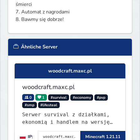
śmierci

7. Automat z nagrodami

8. Bawmy się dobrze!
Ähnliche Server
woodcraft.maxc.pl
woodcraft.maxc.pl
0
1
#survival
#economy
#pvp
#smp
#lifesteal
Serwer survival z działkami,
ekonomią i handlem na wersję
1.8 - 26.1.1. Rekru ON
IP:
Minecraft 1.21.11