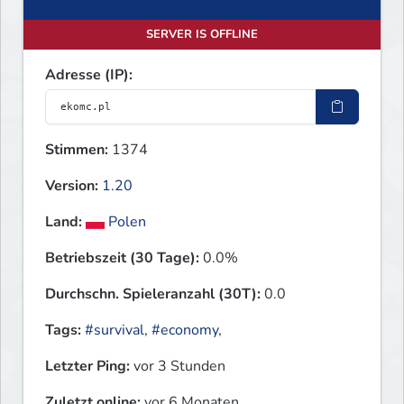
SERVER IS OFFLINE
Adresse (IP):
Stimmen:
1374
Version:
1.20
Land:
Polen
Betriebszeit (30 Tage):
0.0%
Durchschn. Spieleranzahl (30T):
0.0
Tags:
#survival
,
#economy
,
Letzter Ping:
vor 3 Stunden
Zuletzt online:
vor 6 Monaten