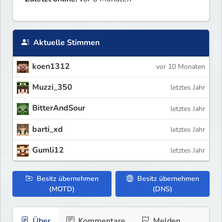
Aktuelle Stimmen
koen1312
vor 10 Monaten
Muzzi_350
letztes Jahr
BitterAndSour
letztes Jahr
barti_xd
letztes Jahr
Gumli12
letztes Jahr
Besitz übernehmen
Besitz übernehmen
(MOTD)
(DNS)
Über
Kommentare
Melden