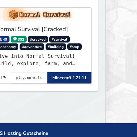
ormal Survival [Cracked]
40
303
#cracked
#survival
#economy
#adventure
#building
#smp
ive into Normal Survival!
uild, explore, farm, and
reate with a friendly
IP:
Minecraft 1.21.11
ommunity. Enjoy weekly
pdates, new features, and
ndless adventures!
S Hosting Gutscheine