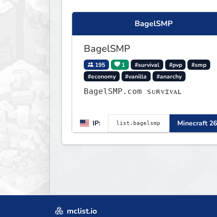
BagelSMP
BagelSMP
195
1
#survival
#pvp
#smp
#economy
#vanilla
#anarchy
BagelSMP.com ѕᴜʀᴠɪᴠᴀʟ
IP:
Minecraft 26
mclist.io