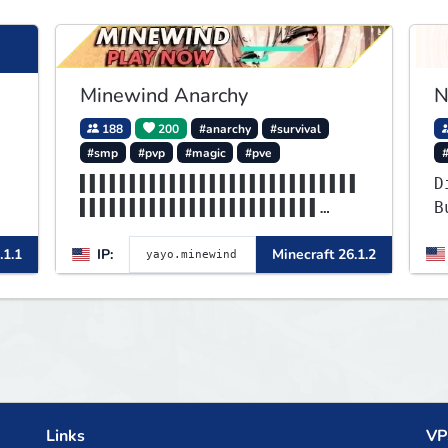
Minewind Anarchy
N
188
200
#anarchy
#survival
#smp
#pvp
#magic
#pve
▌▌▌▌▌▌▌▌▌▌▌▌▌▌▌▌▌▌▌▌▌▌▌▌▌▌▌▌
D
▌▌▌▌▌▌▌▌▌▌▌▌▌▌▌▌▌▌▌▌▌▌▌▌
B
▌▌▌▌MINEWIND▌▌▌▌▌▌▌▌▌▌▌▌▌▌▌▌
c
.1.1
IP:
Minecraft 26.1.2
▌▌▌▌▌▌▌▌▌▌▌▌▌▌▌▌▌▌▌▌▌▌▌▌
c
u
e
Links
VP