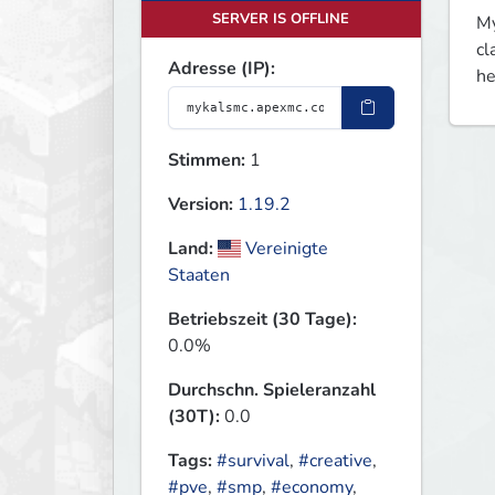
SERVER IS OFFLINE
My
cl
Adresse (IP):
he
Stimmen:
1
Version:
1.19.2
Land:
Vereinigte
Staaten
Betriebszeit (30 Tage):
0.0%
Durchschn. Spieleranzahl
(30T):
0.0
Tags:
#survival
,
#creative
,
#pve
,
#smp
,
#economy
,