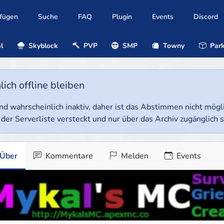
ufügen
Suche
FAQ
Plugin
Events
Discord
l
Skyblock
PVP
SMP
Towny
Park
ich offline bleiben
e und wahrscheinlich inaktiv, daher ist das Abstimmen nicht mög
 der Serverliste versteckt und nur über das Archiv zugänglich s
Über
Kommentare
Melden
Events