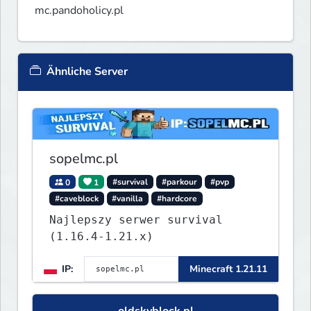
mc.pandoholicy.pl
Ähnliche Server
sopelmc.pl
0
1
#survival
#parkour
#pvp
#caveblock
#vanilla
#hardcore
Najlepszy serwer survival
(1.16.4-1.21.x)
IP:
Minecraft 1.21.11