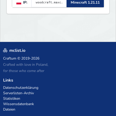
IP:
Minecraft 1.21.11
mclist.io
Craftum
© 2019-2026
Crafted with love in Poland,
for those who come after
Links
Datenschutzerklärung
Serverlisten-Archiv
Statistiken
Wissensdatenbank
Dateien