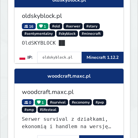
oldskyblock.pl
oldskyblock.pl
16
1
#old
#serwer
#stary
#sentymentalny
#skyblock
#minecraft
OldSKYBLOCK ██
IP:
Minecraft 1.12.2
woodcraft.maxc.pl
woodcraft.maxc.pl
0
1
#survival
#economy
#pvp
#smp
#lifesteal
Serwer survival z działkami,
ekonomią i handlem na wersję
1.8 - 26.1.1. Rekru ON