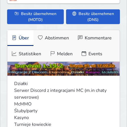
Besitz übernehmen
Besitz übernehmen
(MOTD)
(DNS)
Über
Abstimmen
Kommentare
Statistiken
Melden
Events
Działki

Serwer Discord z integracjami MC (m.in chaty 
serwerowe)

McMMO

Śluby/party

Kasyno

Turnieje łowieckie
