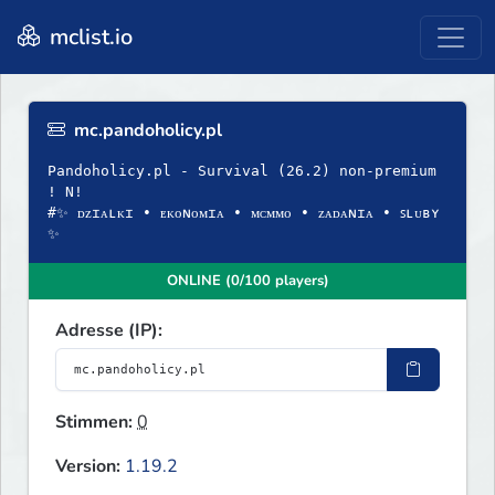
mclist.io
mc.pandoholicy.pl
Pandoholicy.pl - Survival (26.2) non-premium
! N!
#✨ ᴅᴢɪᴀʟᴋɪ • ᴇᴋᴏɴᴏᴍɪᴀ • ᴍᴄᴍᴍᴏ • ᴢᴀᴅᴀɴɪᴀ • ꜱʟᴜʙʏ
✨
ONLINE (0/100 players)
Adresse (IP):
Stimmen:
0
Version:
1.19.2