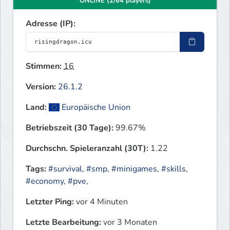
ONLINE (2/64 players)
Adresse (IP):
Stimmen:
16
Version:
26.1.2
Land:
Europäische Union
Betriebszeit (30 Tage):
99.67%
Durchschn. Spieleranzahl (30T):
1.22
Tags:
#survival
,
#smp
,
#minigames
,
#skills
,
#economy
,
#pve
,
Letzter Ping:
vor 4 Minuten
Letzte Bearbeitung:
vor 3 Monaten