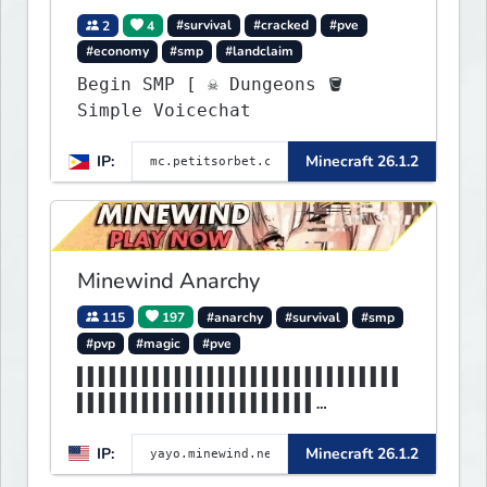
2
4
#survival
#cracked
#pve
#economy
#smp
#landclaim
Begin SMP [ ☠ Dungeons 🪣
Simple Voicechat
IP:
Minecraft 26.1.2
Minewind Anarchy
115
197
#anarchy
#survival
#smp
#pvp
#magic
#pve
▌▌▌▌▌▌▌▌▌▌▌▌▌▌▌▌▌▌▌▌▌▌▌▌▌▌▌▌▌▌
▌▌▌▌▌▌▌▌▌▌▌▌▌▌▌▌▌▌▌▌▌▌
▌▌▌▌▌▌▌▌▌▌▌▌▌▌▌▌▌▌▌▌▌▌▌▌▌▌▌▌▌▌
IP:
Minecraft 26.1.2
▌▌▌▌▌▌▌▌▌▌▌MINEWIND▌▌▌