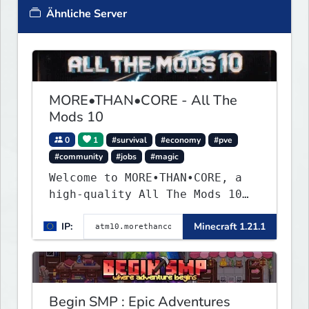
Ähnliche Server
MORE•THAN•CORE - All The
Mods 10
0
1
#survival
#economy
#pve
#community
#jobs
#magic
Welcome to MORE•THAN•CORE, a
high-quality All The Mods 10
Minecraft server built for
IP:
Minecraft 1.21.1
players who want a smooth,
polished, and rewarding modded
experience.
Begin SMP : Epic Adventures