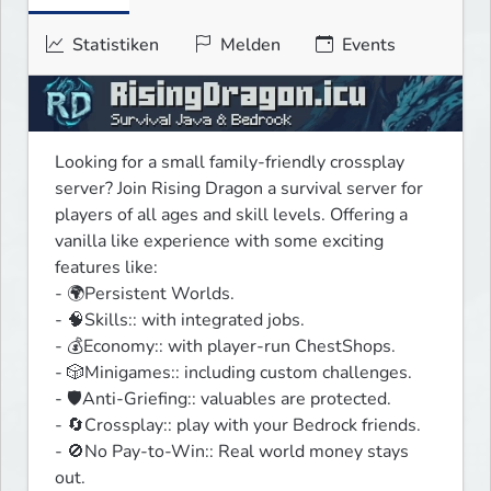
Statistiken
Melden
Events
Looking for a small family-friendly crossplay 
server? Join Rising Dragon a survival server for 
players of all ages and skill levels. Offering a 
vanilla like experience with some exciting 
features like:

- 🌍Persistent Worlds.

- 🧠Skills:: with integrated jobs.

- 💰Economy:: with player-run ChestShops.

- 🎲Minigames:: including custom challenges.

- 🛡️Anti-Griefing:: valuables are protected.

- 🔄Crossplay:: play with your Bedrock friends.

- 🚫No Pay-to-Win:: Real world money stays 
out.