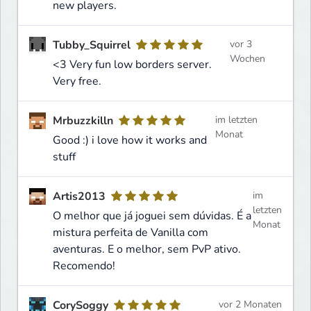
new players.
Tubby_Squirrel
vor 3
Wochen
<3 Very fun low borders server.
Very free.
Mrbuzzkilln
im letzten
Monat
Good :) i love how it works and
stuff
Artis2013
im
letzten
O melhor que já joguei sem dúvidas. É a
Monat
mistura perfeita de Vanilla com
aventuras. E o melhor, sem PvP ativo.
Recomendo!
CorySoggy
vor 2 Monaten