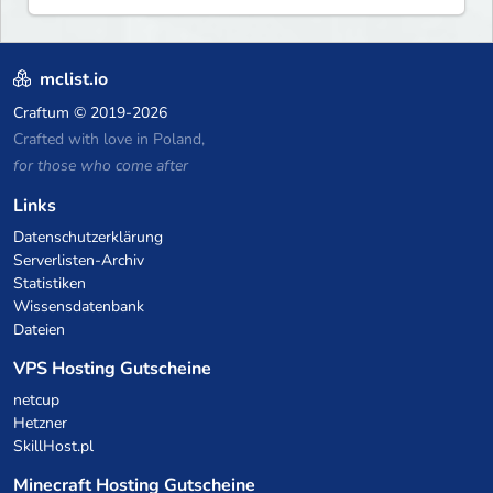
mclist.io
Craftum
© 2019-2026
Crafted with love in Poland,
for those who come after
Links
Datenschutzerklärung
Serverlisten-Archiv
Statistiken
Wissensdatenbank
Dateien
VPS Hosting Gutscheine
netcup
Hetzner
SkillHost.pl
Minecraft Hosting Gutscheine