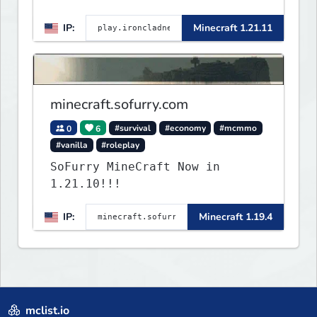
Large community-built
IP:
Minecraft 1.21.11
functioning spawn cities with
no spawned in items or cheats.
minecraft.sofurry.com
0
6
#survival
#economy
#mcmmo
#vanilla
#roleplay
SoFurry MineCraft Now in
1.21.10!!!
IP:
Minecraft 1.19.4
mclist.io