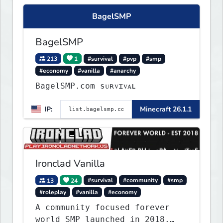
BagelSMP
BagelSMP
213
1
#survival
#pvp
#smp
#economy
#vanilla
#anarchy
BagelSMP.com ѕᴜʀᴠɪᴠᴀʟ
IP:
Minecraft 26.1.1
Ironclad Vanilla
13
24
#survival
#community
#smp
#roleplay
#vanilla
#economy
A community focused forever
world SMP launched in 2018.