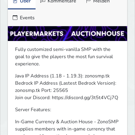
Über
Kommentare
Melden
Events
Fully customized semi-vanilla SMP with the 
goal to give the players the most fun survival 
experience.
Java IP Address (1.18 - 1.19.3): zonosmp.tk

Bedrock IP Address (Lastest Bedrock Version): 
zonosmp.tk Port: 25565

Join our Discord: https://discord.gg/3t5t4VCj7Q
Server Features:
In-Game Currency & Auction House - ZonoSMP 
supplies members with in-game currency that 