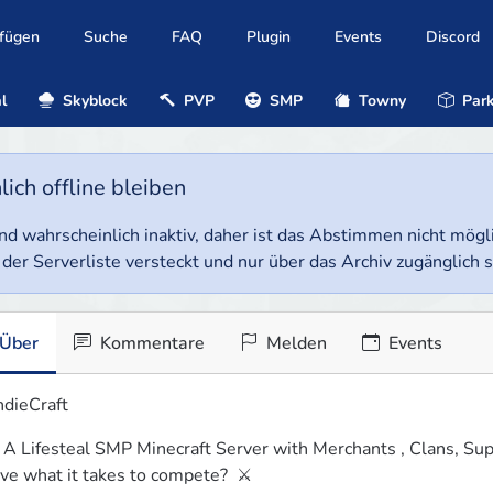
ufügen
Suche
FAQ
Plugin
Events
Discord
l
Skyblock
PVP
SMP
Towny
Park
ich offline bleiben
e und wahrscheinlich inaktiv, daher ist das Abstimmen nicht mög
 der Serverliste versteckt und nur über das Archiv zugänglich s
Über
Kommentare
Melden
Events
dieCraft
 A Lifesteal SMP Minecraft Server with Merchants , Clans, Su
ve what it takes to compete?  ⚔️ 