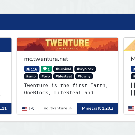
mc.twenture.net
M
116
1
#survival
#skyblock
#smp
#pvp
#lifesteal
#towny
Twenture is the first Earth,
▌
,
OneBlock, LifeSteal and
▌
ę
Survival Server set in
▌
version 1.20 - 1.20.2. Get
▌
1.11
IP:
Minecraft 1.20.2
ready to make memories that
you will never forget and
play on one of the fastest