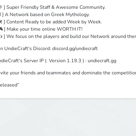
🫶 ] Super Friendly Staff & Awesome Community.

⛓️ ] A Network based on Greek Mythology.

🛠️ ] Content Ready to be added Week by Week.

🎮 ] Make your time online WORTH IT!

👍 ] We focus on the players and build our Network around the
in UndieCraft's Discord: discord.gg/undiecraft
dieCraft's Server IP (  Version 1.19.3 ) : undiecraft.gg
nvite your friends and teammates and dominate the competitio
eleased”