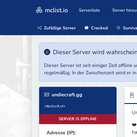
mclist.io
Serverliste
Server hinz
Zufällige Server
Cracked
Surviva
Dieser Server wird wahrscheinl
Dieser Server ist seit einiger Zeit offlin
regelmäßig. In der Zwischenzeit wird er in
undiecraft.gg
Un
SERVER IS OFFLINE
❤️
ha
Adresse (IP):