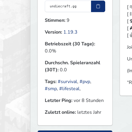
[ 
[ 
Stimmen:
9
[ 
[ 
Version:
1.19.3
[ 
Betriebszeit (30 Tage):
Jo
0.0%
Un
Durchschn. Spieleranzahl
(30T):
0.0
(I
Tags:
#survival
,
#pvp
,
“R
#smp
,
#lifesteal
,
Letzter Ping:
vor 8 Stunden
Zuletzt online:
letztes Jahr