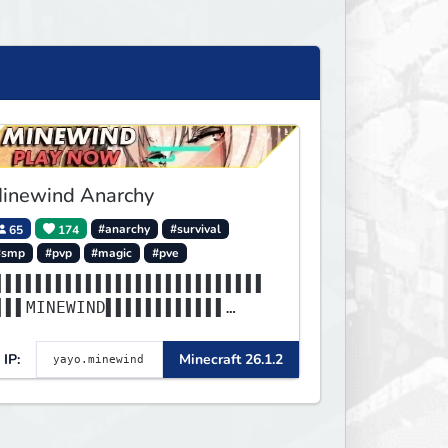
inewind Anarchy
65
174
#anarchy
#survival
#smp
#pvp
#magic
#pve
▌▌▌▌▌▌▌▌▌▌▌▌▌▌▌▌▌▌▌▌▌▌▌▌▌▌▌
▌▌▌MINEWIND▌▌▌▌▌▌▌▌▌▌▌▌
▌▌▌▌▌▌▌▌▌▌▌▌▌▌▌▌▌▌▌▌▌▌▌▌▌▌▌
▌▌▌▌▌▌▌▌▌▌▌▌▌▌▌▌▌▌▌▌▌▌▌
IP:
Minecraft 26.1.2