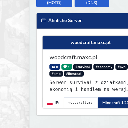
(MOTD)
(DNS)
Ähnliche Server
woodcraft.maxc.pl
woodcraft.maxc.pl
0
1
#survival
#economy
#pvp
#smp
#lifesteal
Serwer survival z działkami
ekonomią i handlem na wersj
1.8 - 26.1.1. Rekru ON
IP:
Minecraft 1.2