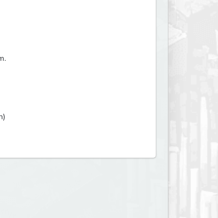
m.
n)